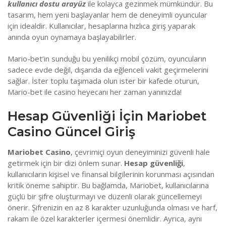
kullanıcı dostu arayüz
ile kolayca gezinmek mümkündür. Bu
tasarım, hem yeni başlayanlar hem de deneyimli oyuncular
için idealdir. Kullanıcılar, hesaplarına hızlıca giriş yaparak
anında oyun oynamaya başlayabilirler.
Mario-bet’in sunduğu bu yenilikçi mobil çözüm, oyuncuların
sadece evde değil, dışarıda da eğlenceli vakit geçirmelerini
sağlar. İster toplu taşımada olun ister bir kafede oturun,
Mario-bet ile casino heyecanı her zaman yanınızda!
Hesap Güvenliği İçin Mariobet
Casino Güncel Giriş
Mariobet Casino
, çevrimiçi oyun deneyiminizi güvenli hale
getirmek için bir dizi önlem sunar.
Hesap güvenliği
,
kullanıcıların kişisel ve finansal bilgilerinin korunması açısından
kritik öneme sahiptir. Bu bağlamda, Mariobet, kullanıcılarına
güçlü bir şifre oluşturmayı ve düzenli olarak güncellemeyi
önerir. Şifrenizin en az 8 karakter uzunluğunda olması ve harf,
rakam ile özel karakterler içermesi önemlidir. Ayrıca, aynı