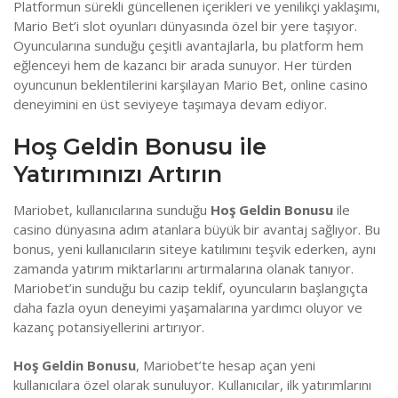
Platformun sürekli güncellenen içerikleri ve yenilikçi yaklaşımı,
Mario Bet’i slot oyunları dünyasında özel bir yere taşıyor.
Oyuncularına sunduğu çeşitli avantajlarla, bu platform hem
eğlenceyi hem de kazancı bir arada sunuyor. Her türden
oyuncunun beklentilerini karşılayan Mario Bet, online casino
deneyimini en üst seviyeye taşımaya devam ediyor.
Hoş Geldin Bonusu ile
Yatırımınızı Artırın
Mariobet, kullanıcılarına sunduğu
Hoş Geldin Bonusu
ile
casino dünyasına adım atanlara büyük bir avantaj sağlıyor. Bu
bonus, yeni kullanıcıların siteye katılımını teşvik ederken, aynı
zamanda yatırım miktarlarını artırmalarına olanak tanıyor.
Mariobet’in sunduğu bu cazip teklif, oyuncuların başlangıçta
daha fazla oyun deneyimi yaşamalarına yardımcı oluyor ve
kazanç potansiyellerini artırıyor.
Hoş Geldin Bonusu
, Mariobet’te hesap açan yeni
kullanıcılara özel olarak sunuluyor. Kullanıcılar, ilk yatırımlarını