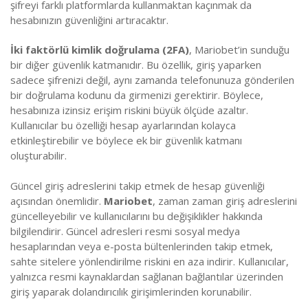
şifreyi farklı platformlarda kullanmaktan kaçınmak da
hesabınızın güvenliğini artıracaktır.
İki faktörlü kimlik doğrulama (2FA)
, Mariobet’in sunduğu
bir diğer güvenlik katmanıdır. Bu özellik, giriş yaparken
sadece şifrenizi değil, aynı zamanda telefonunuza gönderilen
bir doğrulama kodunu da girmenizi gerektirir. Böylece,
hesabınıza izinsiz erişim riskini büyük ölçüde azaltır.
Kullanıcılar bu özelliği hesap ayarlarından kolayca
etkinleştirebilir ve böylece ek bir güvenlik katmanı
oluşturabilir.
Güncel giriş adreslerini takip etmek de hesap güvenliği
açısından önemlidir.
Mariobet
, zaman zaman giriş adreslerini
güncelleyebilir ve kullanıcılarını bu değişiklikler hakkında
bilgilendirir. Güncel adresleri resmi sosyal medya
hesaplarından veya e-posta bültenlerinden takip etmek,
sahte sitelere yönlendirilme riskini en aza indirir. Kullanıcılar,
yalnızca resmi kaynaklardan sağlanan bağlantılar üzerinden
giriş yaparak dolandırıcılık girişimlerinden korunabilir.