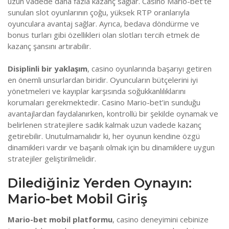
uzun vadede daha fazla kazanç sağlar. Casino Mario-bet’te
sunulan slot oyunlarının çoğu, yüksek RTP oranlarıyla
oyunculara avantaj sağlar. Ayrıca, bedava döndürme ve
bonus turları gibi özellikleri olan slotları tercih etmek de
kazanç şansını artırabilir.
Disiplinli bir yaklaşım
, casino oyunlarında başarıyı getiren
en önemli unsurlardan biridir. Oyuncuların bütçelerini iyi
yönetmeleri ve kayıplar karşısında soğukkanlılıklarını
korumaları gerekmektedir. Casino Mario-bet’in sunduğu
avantajlardan faydalanırken, kontrollü bir şekilde oynamak ve
belirlenen stratejilere sadık kalmak uzun vadede kazanç
getirebilir. Unutulmamalıdır ki, her oyunun kendine özgü
dinamikleri vardır ve başarılı olmak için bu dinamiklere uygun
stratejiler geliştirilmelidir.
Dilediğiniz Yerden Oynayın:
Mario-bet Mobil Giriş
Mario-bet mobil platformu
, casino deneyimini cebinize