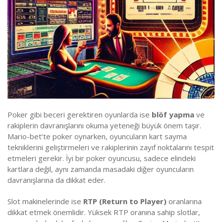
Poker gibi beceri gerektiren oyunlarda ise
blöf yapma
ve
rakiplerin davranışlarını okuma yeteneği büyük önem taşır.
Mario-bet’te poker oynarken, oyuncuların kart sayma
tekniklerini geliştirmeleri ve rakiplerinin zayıf noktalarını tespit
etmeleri gerekir. İyi bir poker oyuncusu, sadece elindeki
kartlara değil, aynı zamanda masadaki diğer oyuncuların
davranışlarına da dikkat eder.
Slot makinelerinde ise
RTP (Return to Player)
oranlarına
dikkat etmek önemlidir. Yüksek RTP oranına sahip slotlar,