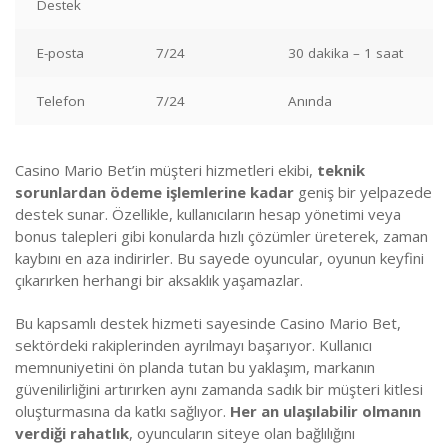
Destek
E-posta
7/24
30 dakika – 1 saat
Telefon
7/24
Anında
Casino Mario Bet’in müşteri hizmetleri ekibi,
teknik
sorunlardan ödeme işlemlerine kadar
geniş bir yelpazede
destek sunar. Özellikle, kullanıcıların hesap yönetimi veya
bonus talepleri gibi konularda hızlı çözümler üreterek, zaman
kaybını en aza indirirler. Bu sayede oyuncular, oyunun keyfini
çıkarırken herhangi bir aksaklık yaşamazlar.
Bu kapsamlı destek hizmeti sayesinde Casino Mario Bet,
sektördeki rakiplerinden ayrılmayı başarıyor. Kullanıcı
memnuniyetini ön planda tutan bu yaklaşım, markanın
güvenilirliğini artırırken aynı zamanda sadık bir müşteri kitlesi
oluşturmasına da katkı sağlıyor.
Her an ulaşılabilir olmanın
verdiği rahatlık
, oyuncuların siteye olan bağlılığını