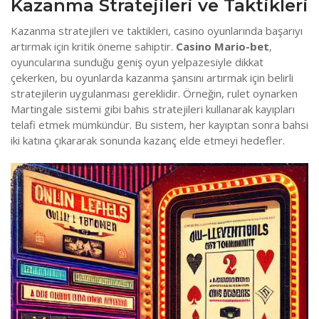
Kazanma Stratejileri ve Taktikleri
Kazanma stratejileri ve taktikleri, casino oyunlarında başarıyı
artırmak için kritik öneme sahiptir.
Casino Mario-bet
,
oyuncularına sunduğu geniş oyun yelpazesiyle dikkat
çekerken, bu oyunlarda kazanma şansını artırmak için belirli
stratejilerin uygulanması gereklidir. Örneğin, rulet oynarken
Martingale sistemi gibi bahis stratejileri kullanarak kayıpları
telafi etmek mümkündür. Bu sistem, her kayıptan sonra bahsi
iki katına çıkararak sonunda kazanç elde etmeyi hedefler.