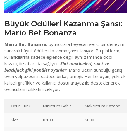
Büyük Ödülleri Kazanma Şansı:
Mario Bet Bonanza
Mario Bet Bonanza
, oyunculara heyecan verici bir deneyim
sunarak büyük ödülleri kazanma şansı tanıyor. Bu platform,
kullanıcılarına sadece eğlence değil, aynı zamanda ciddi
kazanç fırsatları da sağlıyor.
Slot makineleri, rulet ve
blackjack gibi popüler oyunlar
, Mario Bet’in sunduğu geniş
oyun yelpazesinin sadece birkaç örneği. Her bir oyun, yüksek
kaliteli grafikler ve kullanıcı dostu arayüz ile desteklenerek
oyuncuların dikkatini çekiyor.
Oyun Türü
Minimum Bahis
Maksimum Kazanç
Slot
0.10 €
5000 €