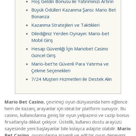
Hoş Geldin Bonusu ile Yatırımınızı Artırın
Büyük Ödülleri Kazanma Şansı: Mario Bet
Bonanza
Kazanma Stratejileri ve Taktikleri
Dilediğiniz Yerden Oynayın: Mario-bet
Mobil Giriş
Hesap Güvenliği İçin Mariobet Casino
Güncel Giriş
Mario-bet’te Güvenli Para Yatırma ve
Çekme Seçenekleri
7/24 Müşteri Hizmetleri ile Destek Alın
Mario Bet Casino
, çevrimiçi oyun dünyasında hem eğlence
hem de kazanç arayanlar için ideal bir platform sunuyor. Bu
casino, kullanıcılarına geniş bir oyun yelpazesi ve cazip bonus
fırsatlarıyla dikkat çekiyor. Üstelik, kullanıcı dostu arayüzü
sayesinde yeni başlayanlar bile kolayca adapte olabilir.
Mario
Bet Casino
, oyuncularına güvenli ve adil bir oyun deneyimi