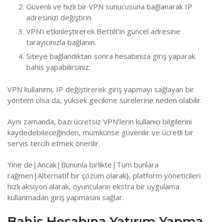
Güvenli ve hızlı bir VPN sunucusuna bağlanarak IP
adresinizi değiştirin.
VPN’i etkinleştirerek Bettilt’in güncel adresine
tarayıcınızla bağlanın.
Siteye bağlandıktan sonra hesabınıza giriş yaparak
bahis yapabilirsiniz.
VPN kullanımı, IP değiştirerek giriş yapmayı sağlayan bir
yöntem olsa da, yüksek gecikme sürelerine neden olabilir.
Aynı zamanda, bazı ücretsiz VPN’lerin kullanıcı bilgilerini
kaydedebileceğinden, mümkünse güvenilir ve ücretli bir
servis tercih etmek önerilir.
Yine de|Ancak|Bununla birlikte|Tüm bunlara
rağmen|Alternatif bir çözüm olarak}, platform yöneticileri
hızlı aksiyon alarak, oyuncuların ekstra bir uygulama
kullanmadan giriş yapmasını sağlar.
Bahis Hesabına Yatırım Yapma