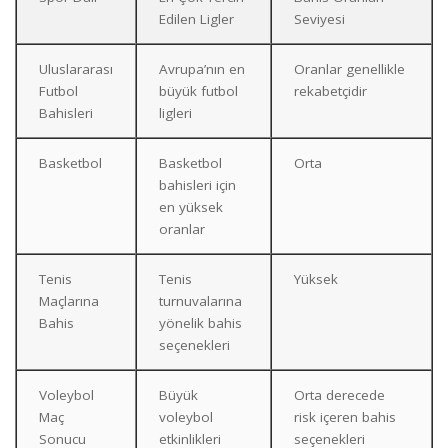
Edilen Ligler
Seviyesi
Uluslararası
Avrupa’nın en
Oranlar genellikle
Futbol
büyük futbol
rekabetçidir
Bahisleri
ligleri
Basketbol
Basketbol
Orta
bahisleri için
en yüksek
oranlar
Tenis
Tenis
Yüksek
Maçlarına
turnuvalarına
Bahis
yönelik bahis
seçenekleri
Voleybol
Büyük
Orta derecede
Maç
voleybol
risk içeren bahis
Sonucu
etkinlikleri
seçenekleri