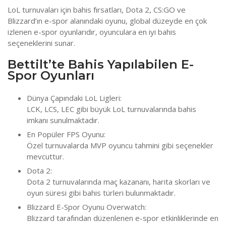
LoL turnuvaları için bahis fırsatları, Dota 2, CS:GO ve
Blizzard’ın e-spor alanındaki oyunu, global düzeyde en çok
izlenen e-spor oyunlarıdır, oyunculara en iyi bahis
seçeneklerini sunar.
Bettilt’te Bahis Yapılabilen E-
Spor Oyunları
Dünya Çapındaki LoL Ligleri:
LCK, LCS, LEC gibi büyük LoL turnuvalarında bahis
imkanı sunulmaktadır.
En Popüler FPS Oyunu:
Özel turnuvalarda MVP oyuncu tahmini gibi seçenekler
mevcuttur.
Dota 2:
Dota 2 turnuvalarında maç kazananı, harita skorları ve
oyun süresi gibi bahis türleri bulunmaktadır.
Blizzard E-Spor Oyunu Overwatch:
Blizzard tarafından düzenlenen e-spor etkinliklerinde en