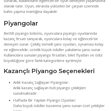
sunarak, kullanıcıların eğlenceli bir oyun deneyimi yaşamasına
olanak tanır. Oyun, ekranda yükselen bir çarpan üzerinde
bahis yapma mantığına dayalıdır.
Piyangolar
Bettilt piyango bölümü, oyunculara piyango oyunlarında
kazanç fırsatı tanıyarak, oyunculara kolay ve eğlenceli bir
deneyim sunar. Çekiliş temelli şans oyunları, oynaması kolay
ve eğlencelidir; üstelik büyük ödüller yakalama şansı sunar.
Kullanıcılara sunulan piyango fırsatları, bilet fiyatları ve ödül
büyüklüğüne göre farklı kategorilere ayrılmıştır.
Kazançlı Piyango Seçenekleri
Anlık Kazanç Sağlayan Piyangolar:
Anlık kazanç sağlayan hızlı piyango çekilişleri
sunulmaktadır.
Haftada Bir Yapılan Piyango Oyunları:
Daha büyük ödüller kazanma şansı sunan özel çekilişler
içerir.