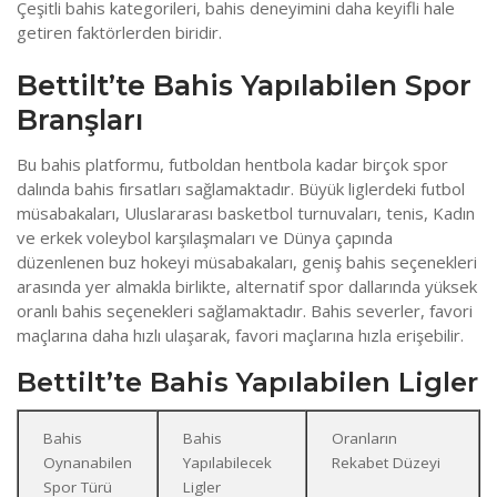
Çeşitli bahis kategorileri, bahis deneyimini daha keyifli hale
getiren faktörlerden biridir.
Bettilt’te Bahis Yapılabilen Spor
Branşları
Bu bahis platformu, futboldan hentbola kadar birçok spor
dalında bahis fırsatları sağlamaktadır. Büyük liglerdeki futbol
müsabakaları, Uluslararası basketbol turnuvaları, tenis, Kadın
ve erkek voleybol karşılaşmaları ve Dünya çapında
düzenlenen buz hokeyi müsabakaları, geniş bahis seçenekleri
arasında yer almakla birlikte, alternatif spor dallarında yüksek
oranlı bahis seçenekleri sağlamaktadır. Bahis severler, favori
maçlarına daha hızlı ulaşarak, favori maçlarına hızla erişebilir.
Bettilt’te Bahis Yapılabilen Ligler
Bahis
Bahis
Oranların
Oynanabilen
Yapılabilecek
Rekabet Düzeyi
Spor Türü
Ligler