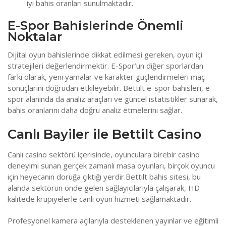
iyi bahis oranları sunulmaktadır.
E-Spor Bahislerinde Önemli
Noktalar
Dijital oyun bahislerinde dikkat edilmesi gereken, oyun içi
stratejileri değerlendirmektir. E-Spor’un diğer sporlardan
farkı olarak, yeni yamalar ve karakter güçlendirmeleri maç
sonuçlarını doğrudan etkileyebilir. Bettilt e-spor bahisleri, e-
spor alanında da analiz araçları ve güncel istatistikler sunarak,
bahis oranlarını daha doğru analiz etmelerini sağlar.
Canlı Bayiler ile Bettilt Casino
Canlı casino sektörü içerisinde, oyunculara birebir casino
deneyimi sunan gerçek zamanlı masa oyunları, birçok oyuncu
için heyecanın doruğa çıktığı yerdir.Bettilt bahis sitesi, bu
alanda sektörün önde gelen sağlayıcılarıyla çalışarak, HD
kalitede krupiyelerle canlı oyun hizmeti sağlamaktadır.
Profesyonel kamera açılarıyla desteklenen yayınlar ve eğitimli