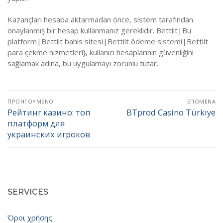
Kazançları hesaba aktarmadan önce, sistem tarafından
onaylanmış bir hesap kullanmanız gereklidir. Bettilt|Bu
platform|Bettilt bahis sitesi|Bettilt ödeme sistemi|Bettilt
para çekme hizmetleri}, kullanıcı hesaplarının güvenliğini
sağlamak adına, bu uygulamayı zorunlu tutar.
Πλοήγηση
ΠΡΟΗΓΟΎΜΕΝΟ
ΕΠΌΜΕΝΑ
άρθρων
Рейтинг казино: топ
BTprod Casino Türkiye
Προηγούμενο
Επόμενο
платформ для
άρθρο:
άρθρο:
украинских игроков
SERVICES
Όροι χρήσης