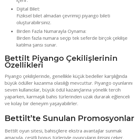
Dijital Bilet:
Fiziksel bilet almadan çevrimiçi piyango bileti
oluşturabilirsiniz.
Birden Fazla Numarayla Oynama:
Birden fazla numara seçip tek seferde birçok çekilişe
katılma şansı sunar.
Bettilt Piyango Çekilişlerinin
Özellikleri
Piyango çekilişlerinde, genellikle küçük bedeller karşılığında
büyük ödüller kazanma olasılığı mevcuttur. Piyango oyunlarını
seven kullanıcılar, büyük ödül kazançlarına yönelik tercih
yaparken, karmaşık bahis türlerinden uzak durarak eğlenceli
ve kolay bir deneyim yaşayabilirler.
Bettilt’te Sunulan Promosyonlar
Bettilt oyun sitesi, bahisçilere ekstra avantajlar sunmak
amacıyla, çeşitli bonus türleriyle oyuncuların ilgisini çeker.