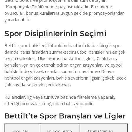
“Kampanyalar” bölümünde paylaşmaktadır. Bu sayede
oyuncular, bonus kurallarına uygun şekilde promosyonlardan
yararlanabilir.
Spor Disiplinlerinin Seçimi
Bettilt spor bahisleri, futboldan hentbola kadar birçok spor
dalında bahis fırsatları sunmaktadır.Futbol bahislerinin en çok
tercih edilenleri, Uluslararası basketbol ligleri, Canlı tenis
bahisleri için en çok tercih edilen organizasyonlar, Voleybol
bahislerinde yüksek oranlar sunan turnuvalar ve Dünya
hentbol organizasyonları, bahis severlerin ilgisini çekebilecek
çok sayıda seçenek içermektedir.
Kullanıcılar, lig veya turnuva bazında filtreleme yaparak,
istediği turnuvalara doğrudan bahis yapabilir.
Bettilt’te Spor Branşları ve Ligler
Spor Dalı
En Çok Tercih
Bahis Oranları