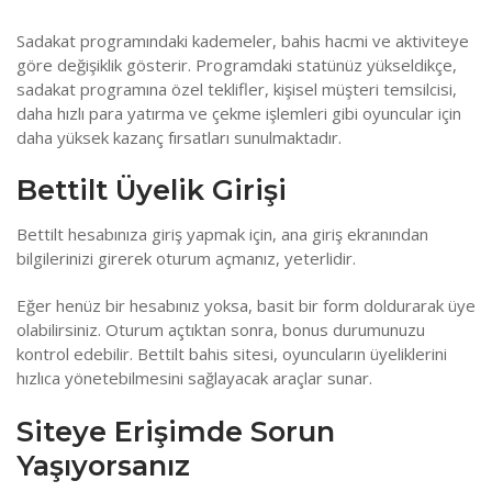
Sadakat programındaki kademeler, bahis hacmi ve aktiviteye
göre değişiklik gösterir. Programdaki statünüz yükseldikçe,
sadakat programına özel teklifler, kişisel müşteri temsilcisi,
daha hızlı para yatırma ve çekme işlemleri gibi oyuncular için
daha yüksek kazanç fırsatları sunulmaktadır.
Bettilt Üyelik Girişi
Bettilt hesabınıza giriş yapmak için, ana giriş ekranından
bilgilerinizi girerek oturum açmanız, yeterlidir.
Eğer henüz bir hesabınız yoksa, basit bir form doldurarak üye
olabilirsiniz. Oturum açtıktan sonra, bonus durumunuzu
kontrol edebilir. Bettilt bahis sitesi, oyuncuların üyeliklerini
hızlıca yönetebilmesini sağlayacak araçlar sunar.
Siteye Erişimde Sorun
Yaşıyorsanız