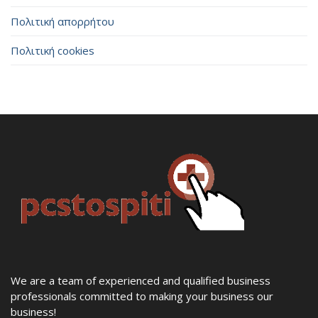
Πολιτική απορρήτου
Πολιτική cookies
We are a team of experienced and qualified business
professionals committed to making your business our
business!