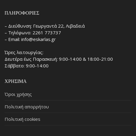
ΠΛΗΡΟΦΟΡΊΕΣ
– Διεύθυνση: Γεωργαντά 22, Λιβαδειά
– Τηλέφωνο: 2261 773737
– Email: info@eskarlas.gr
Ώρες λειτουργίας:
Δευτέρα έως Παρασκευή: 9:00-14:00 & 18:00-21:00
Σάββατο: 9:00-14:00
ΧΡΉΣΙΜΑ
Όροι χρήσης
Πολιτική απορρήτου
Πολιτική cookies