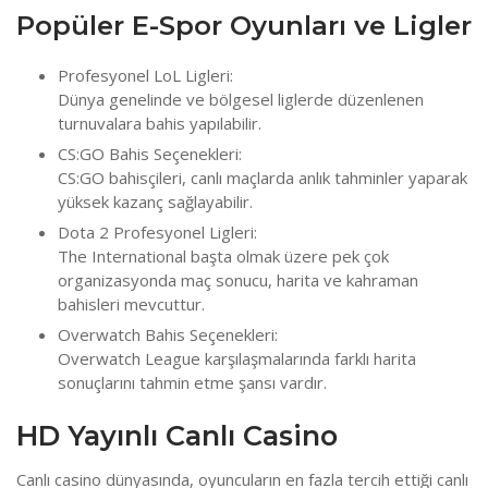
Popüler E-Spor Oyunları ve Ligler
Profesyonel LoL Ligleri:
Dünya genelinde ve bölgesel liglerde düzenlenen
turnuvalara bahis yapılabilir.
CS:GO Bahis Seçenekleri:
CS:GO bahisçileri, canlı maçlarda anlık tahminler yaparak
yüksek kazanç sağlayabilir.
Dota 2 Profesyonel Ligleri:
The International başta olmak üzere pek çok
organizasyonda maç sonucu, harita ve kahraman
bahisleri mevcuttur.
Overwatch Bahis Seçenekleri:
Overwatch League karşılaşmalarında farklı harita
sonuçlarını tahmin etme şansı vardır.
HD Yayınlı Canlı Casino
Canlı casino dünyasında, oyuncuların en fazla tercih ettiği canlı