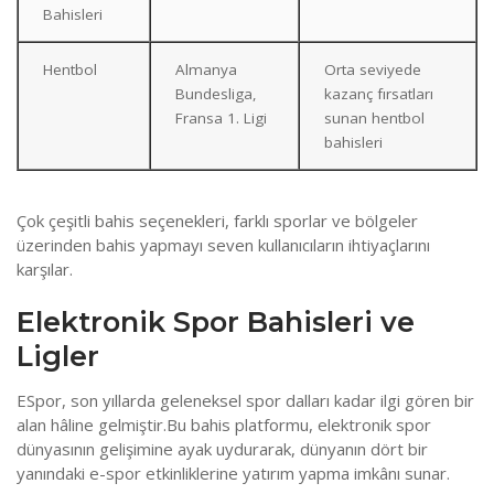
Bahisleri
Hentbol
Almanya
Orta seviyede
Bundesliga,
kazanç fırsatları
Fransa 1. Ligi
sunan hentbol
bahisleri
Çok çeşitli bahis seçenekleri, farklı sporlar ve bölgeler
üzerinden bahis yapmayı seven kullanıcıların ihtiyaçlarını
karşılar.
Elektronik Spor Bahisleri ve
Ligler
ESpor, son yıllarda geleneksel spor dalları kadar ilgi gören bir
alan hâline gelmiştir.Bu bahis platformu, elektronik spor
dünyasının gelişimine ayak uydurarak, dünyanın dört bir
yanındaki e-spor etkinliklerine yatırım yapma imkânı sunar.