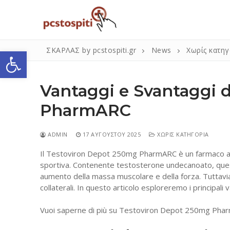
Μετάβαση
στο
περιεχόμενο
Ανοίξτε τη γραμμή εργαλείων
ΣΚΑΡΛΑΣ by pcstospiti.gr
News
Χωρίς κατηγ
Vantaggi e Svantaggi 
PharmARC
ADMIN
17 ΑΥΓΟΎΣΤΟΥ 2025
ΧΩΡΊΣ ΚΑΤΗΓΟΡΊΑ
Il Testoviron Depot 250mg PharmARC è un farmaco am
Αναζήτηση
sportiva. Contenente testosterone undecanoato, ques
για:
aumento della massa muscolare e della forza. Tuttavia,
collaterali. In questo articolo esploreremo i principal
Η Εταιρεία
Vuoi saperne di più su Testoviron Depot 250mg PharmARC
Επικοινωνία