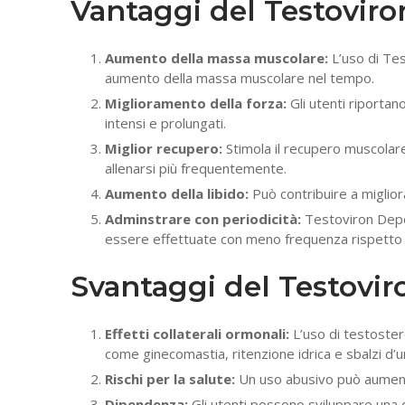
Vantaggi del Testovi
Aumento della massa muscolare:
L’uso di Tes
aumento della massa muscolare nel tempo.
Miglioramento della forza:
Gli utenti riportan
intensi e prolungati.
Miglior recupero:
Stimola il recupero muscolar
allenarsi più frequentemente.
Aumento della libido:
Può contribuire a migliora
Adminstrare con periodicità:
Testoviron Depot
essere effettuate con meno frequenza rispetto 
Svantaggi del Testov
Effetti collaterali ormonali:
L’uso di testoster
come ginecomastia, ritenzione idrica e sbalzi d’
Rischi per la salute:
Un uso abusivo può aumentare
Dipendenza:
Gli utenti possono sviluppare una 