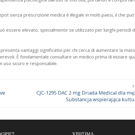
pot senza prescrizione medica è illegale in molti paesi, il che può
ò essere elevato, specialmente se utilizzato per lunghi periodi d
resenta vantaggi significativi per chi cerca di aumentare la mas
revoli. È fondamentale consultare un medico prima di iniziare qua
n uso sicuro e responsabile.
ive
CJC-1295 DAC 2 mg Driada Medical dla mę
Επόμενο
Substancja wspierająca kult
άρθρο:
ΟΡΊΕΣ
ΧΡΉΣΙΜΑ