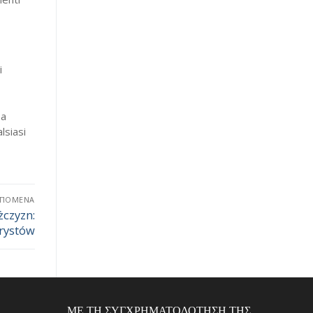
i
sa
lsiasi
ΕΠΌΜΕΝΑ
żczyzn:
urystów
ΜΕ ΤΗ ΣΥΓΧΡΗΜΑΤΟΔΌΤΗΣΗ ΤΗΣ