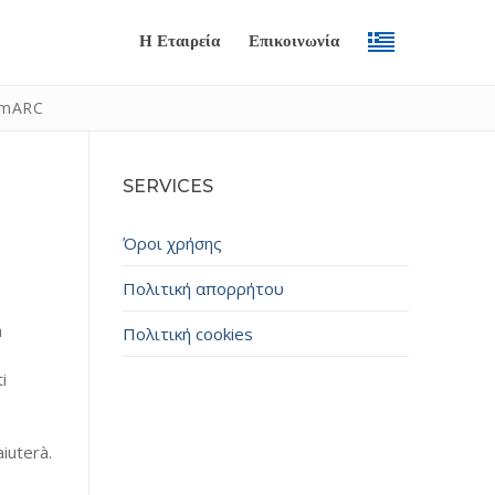
Η Εταιρεία
Επικοινωνία
armARC
SERVICES
Όροι χρήσης
Πολιτική απορρήτου
a
Πολιτική cookies
Submit
i
iuterà.