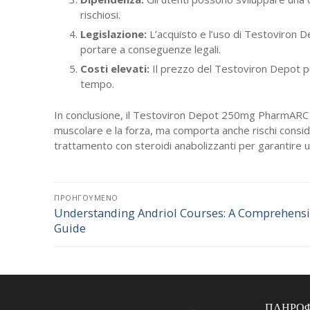
rischiosi.
Legislazione:
L’acquisto e l’uso di Testoviron De
portare a conseguenze legali.
Costi elevati:
Il prezzo del Testoviron Depot pu
tempo.
In conclusione, il Testoviron Depot 250mg PharmARC p
muscolare e la forza, ma comporta anche rischi conside
trattamento con steroidi anabolizzanti per garantire u
Πλοήγηση
ΠΡΟΗΓΟΎΜΕΝΟ
Understanding Andriol Courses: A Comprehens
Προηγούμενο
άρθρων
Guide
άρθρο:
ΠΛΗΡΟΦ