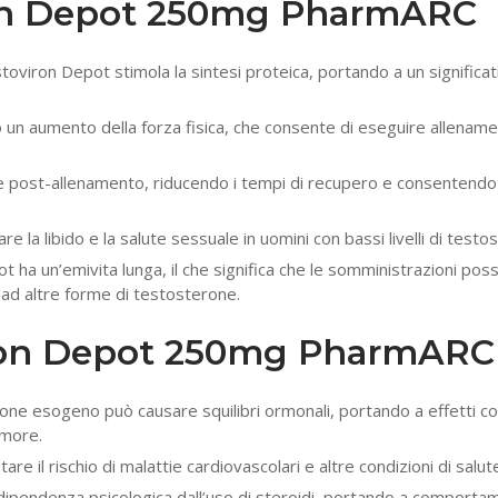
ron Depot 250mg PharmARC
toviron Depot stimola la sintesi proteica, portando a un significat
o un aumento della forza fisica, che consente di eseguire allename
e post-allenamento, riducendo i tempi di recupero e consentendo
re la libido e la salute sessuale in uomini con bassi livelli di testo
 ha un’emivita lunga, il che significa che le somministrazioni pos
ad altre forme di testosterone.
iron Depot 250mg PharmARC
one esogeno può causare squilibri ormonali, portando a effetti col
umore.
 il rischio di malattie cardiovascolari e altre condizioni di salute
dipendenza psicologica dall’uso di steroidi, portando a comporta