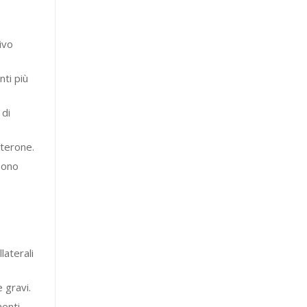
ivo
nti più
 di
sterone.
sono
laterali
 gravi.
menti