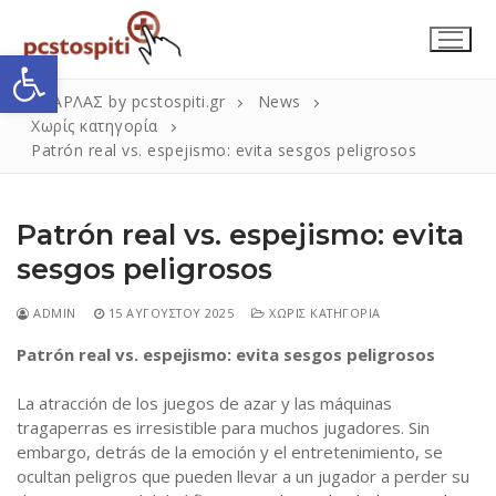
Μετάβαση
στο
Ανοίξτε τη γραμμή εργαλείων
περιεχόμενο
ΣΚΑΡΛΑΣ by pcstospiti.gr
News
Χωρίς κατηγορία
Patrón real vs. espejismo: evita sesgos peligrosos
Patrón real vs. espejismo: evita
sesgos peligrosos
ADMIN
15 ΑΥΓΟΎΣΤΟΥ 2025
ΧΩΡΊΣ ΚΑΤΗΓΟΡΊΑ
Αναζήτηση
Submit
για:
Patrón real vs. espejismo: evita sesgos peligrosos
La atracción de los juegos de azar y las máquinas
tragaperras es irresistible para muchos jugadores. Sin
Η Εταιρεία
embargo, detrás de la emoción y el entretenimiento, se
Επικοινωνία
ocultan peligros que pueden llevar a un jugador a perder su