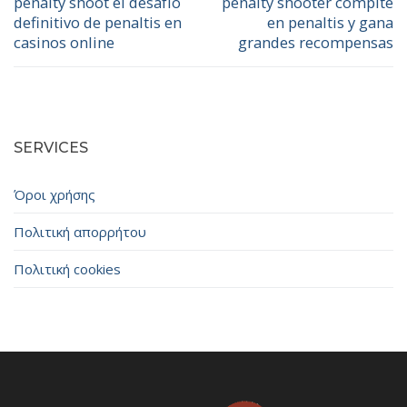
άρθρων
penalty shoot el desafío
penalty shooter compite
Προηγούμενο
Επόμενο
definitivo de penaltis en
en penaltis y gana
άρθρο:
άρθρο:
casinos online
grandes recompensas
SERVICES
Όροι χρήσης
Πολιτική απορρήτου
Πολιτική cookies