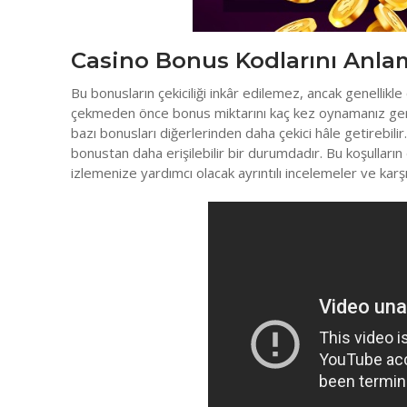
Casino Bonus Kodlarını Anl
Bu bonusların çekiciliği inkâr edilemez, ancak genellikle 
çekmeden önce bonus miktarını kaç kez oynamanız gerekt
bazı bonusları diğerlerinden daha çekici hâle getirebili
bonustan daha erişilebilir bir durumdadır. Bu koşulları
izlemenize yardımcı olacak ayrıntılı incelemeler ve karş