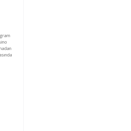
legram
sino
rmadan
rasında