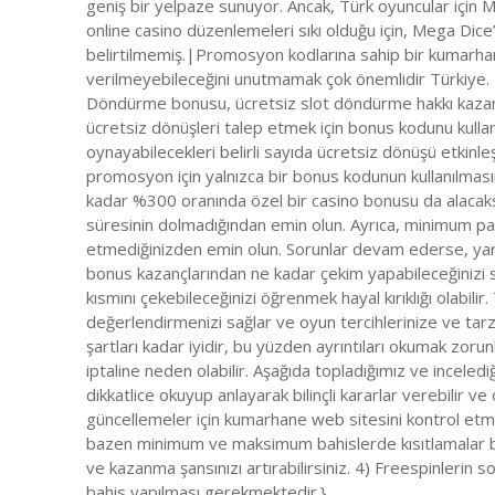
geniş bir yelpaze sunuyor. Ancak, Türk oyuncular için Meg
online casino düzenlemeleri sıkı olduğu için, Mega Dic
belirtilmemiş.|Promosyon kodlarına sahip bir kumarhane
verilmeyebileceğini unutmamak çok önemlidir Türkiye. B
Döndürme bonusu, ücretsiz slot döndürme hakkı kazandığ
ücretsiz dönüşleri talep etmek için bonus kodunu kullanm
oynayabilecekleri belirli sayıda ücretsiz dönüşü etkinle
promosyon için yalnızca bir bonus kodunun kullanılmasın
kadar %300 oranında özel bir casino bonusu da alacaks
süresinin dolmadığından emin olun. Ayrıca, minimum pa
etmediğinizden emin olun. Sorunlar devam ederse, yard
bonus kazançlarından ne kadar çekim yapabileceğinizi sın
kısmını çekebileceğinizi öğrenmek hayal kırıklığı olabilir
değerlendirmenizi sağlar ve oyun tercihlerinize ve tar
şartları kadar iyidir, bu yüzden ayrıntıları okumak zor
iptaline neden olabilir. Aşağıda topladığımız ve incele
dikkatlice okuyup anlayarak bilinçli kararlar verebilir ve 
güncellemeler için kumarhane web sitesini kontrol etmeniz
bazen minimum ve maksimum bahislerde kısıtlamalar bulun
ve kazanma şansınızı artırabilirsiniz. 4) Freespinlerin 
bahis yapılması gerekmektedir.}