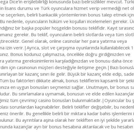
a Dice’in erişilebilirliği konusunda bazı belirsizlikler mevcut. Türk
e’in lisans durumu ve Türk oyunculara hizmet verip vermediği net o
 seçerken, belirli bankacılık yöntemlerinin bonus talep etmek için 
u nedenle, oyuncuların hüküm ve koşulları incelemeleri gerekir. Ü
ınız bir başka popüler hoşgeldin bonusu teklifidir. Kayıt sırasın
anız gerekir. Bu teklif, oyuncuların belirli slotlarda veya tüm slot
ştirecektir. Genel olarak, online casinolar her para yatırma veya
a izin verir.|Ayrıca, slot ve çarpışma oyunlarında kullanılabilecek 
ınız. Bonus kodunuz çalışmazsa, öncelikle doğru girdiğinizden ve
ra yatırma gereksinimlerini karşıladığınızdan ve bonusu daha önce 
ım için casinonun müşteri desteğiyle iletişime geçin.|Bazı bonusl
ırlayan bir kazanç sınırı ile gelir. Büyük bir kazanç elde edip, sade
. Tüm bu faktörleri dikkate almak, bonus tekliflerini kapsamlı bir şek
zınıza en uygun bonusları seçmenizi sağlar. Unutmayın, bir bonus 
unludur. Bu sınırlamalara uymamak, bonusun ve elde edilen kazançlar
diğimiz tüm çevrimiçi casino bonusları bulunmaktadır.|Oyuncular bu ş
olası sorunlardan kaçınabilirler. Belirli teklifler değişebilir, bu neden
 önerilir. Bu genellikle belirli bir miktara kadar bahis işlemlerini i
ur. Bu ayrıntılara aşina olarak her tekliften en iyi şekilde yararla
sonunda kazançlar ayrı bir bonus hesabına aktarılacak ve bu hesabın