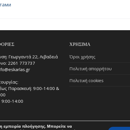
атами
ΟΡΊΕΣ
ΧΡΉΣΙΜΑ
νση: Γεωργαντά 22, Λιβαδειά
Όροι χρήσης
νο: 2261 773737
Πολιτική απορρήτου
info@eskarlas.gr
Πολιτική cookies
τουργίας:
έως Παρασκευή: 9:00-14:00 &
:00
 9:00-14:00
τη εμπειρία πλοήγησης. Μπορείτε να