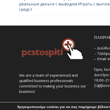
реальные деньги с выводом Играть с выпл
средст
ΠΛΗΡΟΦ
– Διεύθυ
– Τηλέφω
– Email: 
Ώρες λει
Δευτέρα 
We are a team of experienced and
18:00-21
qualified business professionals
Σάββατο:
committed to making your business our
business!
Χρησιμοποιούμε cookies για να σας παρέχουμε βέλτισ