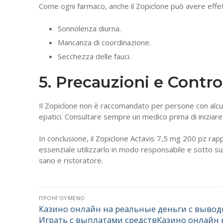
Come ogni farmaco, anche il Zopiclone può avere effetti
Sonnolenza diurna.
Mancanza di coordinazione.
Secchezza delle fauci.
5. Precauzioni e Contro
Il Zopiclone non è raccomandato per persone con alcun
epatici. Consultare sempre un medico prima di iniziar
In conclusione, il Zopiclone Actavis 7,5 mg 200 pz rapp
essenziale utilizzarlo in modo responsabile e sotto su
sano e ristoratore.
Πλοήγηση
ΠΡΟΗΓΟΎΜΕΝΟ
Казино онлайн на реальные деньги с выво
Προηγούμενο
άρθρων
Играть с выплатами средствКазино онлайн 
άρθρο: