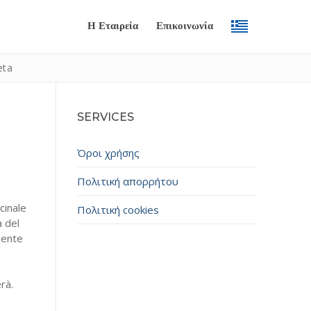
Η Εταιρεία
Επικοινωνία
eta
SERVICES
Όροι χρήσης
Πολιτική απορρήτου
cinale
Πολιτική cookies
Submit
à del
iente
rà.