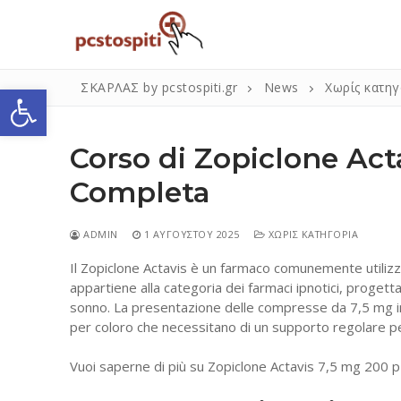
Μετάβαση
στο
περιεχόμενο
Ανοίξτε τη γραμμή εργαλείων
ΣΚΑΡΛΑΣ by pcstospiti.gr
News
Χωρίς κατηγ
Corso di Zopiclone Act
Completa
ADMIN
1 ΑΥΓΟΎΣΤΟΥ 2025
ΧΩΡΊΣ ΚΑΤΗΓΟΡΊΑ
Il Zopiclone Actavis è un farmaco comunemente utilizz
Αναζήτηση
appartiene alla categoria dei farmaci ipnotici, progett
για:
sonno. La presentazione delle compresse da 7,5 mg in
per coloro che necessitano di un supporto regolare per
Η Εταιρεία
Vuoi saperne di più su Zopiclone Actavis 7,5 mg 200 pz.?
Επικοινωνία