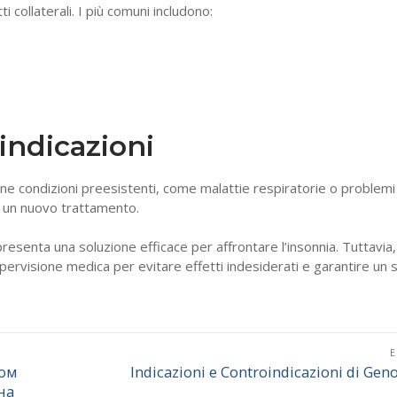
 collaterali. I più comuni includono:
indicazioni
e condizioni preesistenti, come malattie respiratorie o problemi
e un nuovo trattamento.
resenta una soluzione efficace per affrontare l’insonnia. Tuttavia,
pervisione medica per evitare effetti indesiderati e garantire un
дом
Indicazioni e Controindicazioni di Gen
Επόμενο
на
άρθρο: