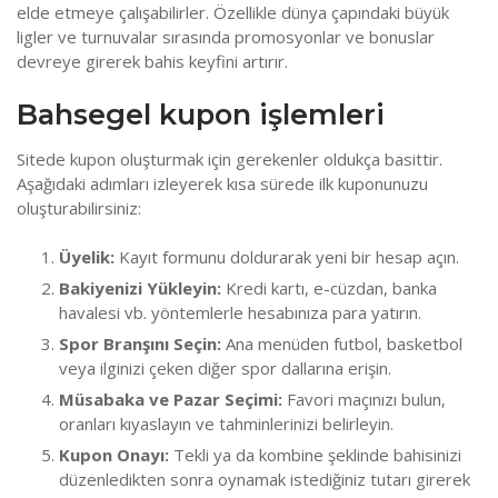
elde etmeye çalışabilirler. Özellikle dünya çapındaki büyük
ligler ve turnuvalar sırasında promosyonlar ve bonuslar
devreye girerek bahis keyfini artırır.
Bahsegel kupon işlemleri
Sitede kupon oluşturmak için gerekenler oldukça basittir.
Aşağıdaki adımları izleyerek kısa sürede ilk kuponunuzu
oluşturabilirsiniz:
Üyelik:
Kayıt formunu doldurarak yeni bir hesap açın.
Bakiyenizi Yükleyin:
Kredi kartı, e-cüzdan, banka
havalesi vb. yöntemlerle hesabınıza para yatırın.
Spor Branşını Seçin:
Ana menüden futbol, basketbol
veya ilginizi çeken diğer spor dallarına erişin.
Müsabaka ve Pazar Seçimi:
Favori maçınızı bulun,
oranları kıyaslayın ve tahminlerinizi belirleyin.
Kupon Onayı:
Tekli ya da kombine şeklinde bahisinizi
düzenledikten sonra oynamak istediğiniz tutarı girerek