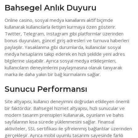
Bahsegel Anlık Duyuru
Online casino, sosyal medya kanallarını aktif biçimde
kullanarak kullanıcılarla iletişim kurmaya özen gösterir.
Twitter, Telegram, Instagram gibi platformlar üzerinden
bonus duyuruları, güncel giriş adresleri ve turnuva haberleri
paylaşılır. Yasaklanma gibi durumlarda, kullanıcılar sosyal
medya hesaplarını takip ederek en hızlı şekilde yeni adres
bilgilerine ulaşabilir. Ayrıca sosyal medya etkileşimleri,
kullanıcıların deneyimlerini paylaşmasına olanak tanıyarak
marka ile daha yakın bir bağ kurmalarını sağlar.
Sunucu Performansı
Site altyapısı, kullanıcı deneyimini doğrudan etkileyen önemli
bir faktördür. Bahsegel hizmet altyapısı, hızlı sunucular ve
modern tasarım prensipleri kullanarak, oyunların ve bahis
sayfalarının kısa sürede yüklenmesini sağlar. Finansal
aktiviteler, SSL sertifikası ile şifrelenmiş bağlantılar üzerinden
gerçekleşir. Ayrıca mobil uyumlu tasarımı sayesinde farklı