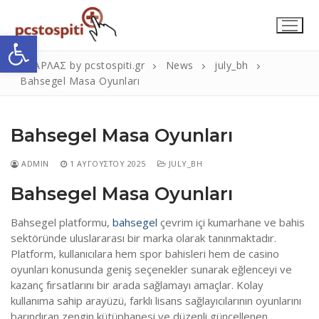
Μετάβαση
στο
Ανοίξτε τη γραμμή εργαλείων
περιεχόμενο
ΣΚΑΡΛΑΣ by pcstospiti.gr
News
july_bh
Bahsegel Masa Oyunları
Bahsegel Masa Oyunları
ADMIN
1 ΑΥΓΟΎΣΤΟΥ 2025
JULY_BH
Bahsegel Masa Oyunları
Αναζήτηση
Submit
Bahsegel platformu,
bahsegel
çevrim içi kumarhane ve bahis
για:
sektöründe uluslararası bir marka olarak tanınmaktadır.
Platform, kullanıcılara hem spor bahisleri hem de casino
oyunları konusunda geniş seçenekler sunarak eğlenceyi ve
Η Εταιρεία
kazanç fırsatlarını bir arada sağlamayı amaçlar. Kolay
kullanıma sahip arayüzü, farklı lisans sağlayıcılarının oyunlarını
Επικοινωνία
barındıran zengin kütüphanesi ve düzenli güncellenen