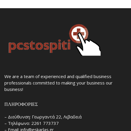
We are a team of experienced and qualified business
professionals committed to making your business our
business!
ΠΛΗΡΟΦΟΡΊΕΣ
– Διεύθυνση: Γεωργαντά 22, Λιβαδειά
– Τηλέφωνο: 2261 773737
– Email: info@eskarlas.gr