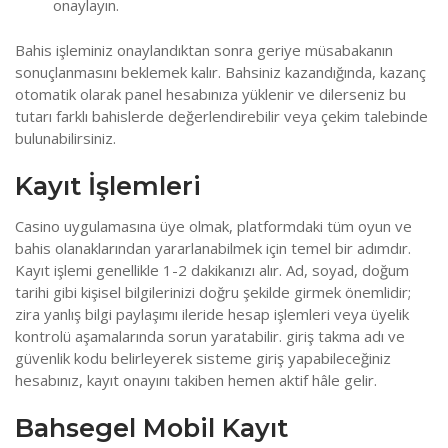
onaylayın.
Bahis işleminiz onaylandıktan sonra geriye müsabakanın
sonuçlanmasını beklemek kalır. Bahsiniz kazandığında, kazanç
otomatik olarak panel hesabınıza yüklenir ve dilerseniz bu
tutarı farklı bahislerde değerlendirebilir veya çekim talebinde
bulunabilirsiniz.
Kayıt İşlemleri
Casino uygulamasına üye olmak, platformdaki tüm oyun ve
bahis olanaklarından yararlanabilmek için temel bir adımdır.
Kayıt işlemi genellikle 1-2 dakikanızı alır. Ad, soyad, doğum
tarihi gibi kişisel bilgilerinizi doğru şekilde girmek önemlidir;
zira yanlış bilgi paylaşımı ileride hesap işlemleri veya üyelik
kontrolü aşamalarında sorun yaratabilir. giriş takma adı ve
güvenlik kodu belirleyerek sisteme giriş yapabileceğiniz
hesabınız, kayıt onayını takiben hemen aktif hâle gelir.
Bahsegel Mobil Kayıt