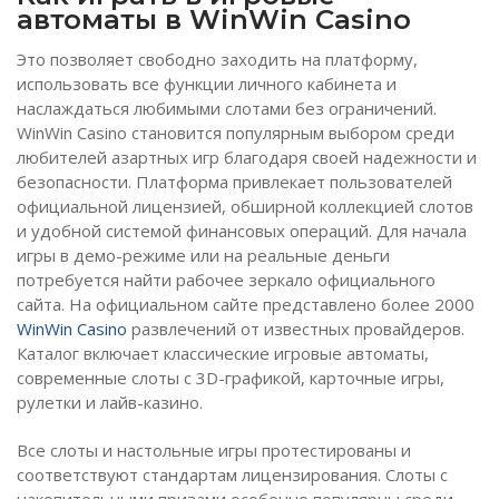
автоматы в WinWin Casino
Это позволяет свободно заходить на платформу,
использовать все функции личного кабинета и
наслаждаться любимыми слотами без ограничений.
WinWin Casino становится популярным выбором среди
любителей азартных игр благодаря своей надежности и
безопасности. Платформа привлекает пользователей
официальной лицензией, обширной коллекцией слотов
и удобной системой финансовых операций. Для начала
игры в демо-режиме или на реальные деньги
потребуется найти рабочее зеркало официального
сайта. На официальном сайте представлено более 2000
WinWin Casino
развлечений от известных провайдеров.
Каталог включает классические игровые автоматы,
современные слоты с 3D-графикой, карточные игры,
рулетки и лайв-казино.
Все слоты и настольные игры протестированы и
соответствуют стандартам лицензирования. Слоты с
накопительными призами особенно популярны среди