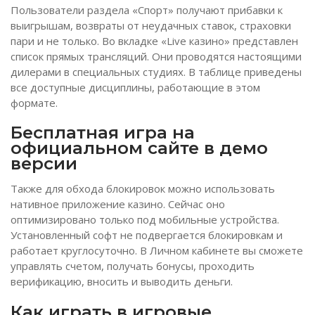
Пользователи раздела «Спорт» получают прибавки к
выигрышам, возвраты от неудачных ставок, страховки
пари и не только. Во вкладке «Live казино» представлен
список прямых трансляций. Они проводятся настоящими
дилерами в специальных студиях. В таблице приведены
все доступные дисциплины, работающие в этом
формате.
Бесплатная игра на
официальном сайте в демо
версии
Также для обхода блокировок можно использовать
нативное приложение казино. Сейчас оно
оптимизировано только под мобильные устройства.
Установленный софт не подвергается блокировкам и
работает круглосуточно. В Личном кабинете вы сможете
управлять счетом, получать бонусы, проходить
верификацию, вносить и выводить деньги.
Как играть в игровые