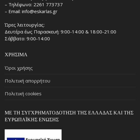
– Τηλέφωνο: 2261 773737
– Email: info@eskarlas.gr
Ώρες λειτουργίας:
Δευτέρα έως Παρασκευή: 9:00-14:00 & 18:00-21:00
Σάββατο: 9:00-14:00
ΧΡΉΣΙΜΑ
Όροι χρήσης
Πολιτική απορρήτου
Πολιτική cookies
ΜΕ ΤΗ ΣΥΓΧΡΗΜΑΤΟΔΌΤΗΣΗ ΤΗΣ ΕΛΛΆΔΑΣ ΚΑΙ ΤΗΣ
ΕΥΡΩΠΑΪΚΉΣ ΈΝΩΣΗΣ