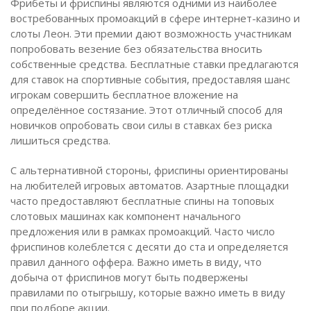
Фрибеты и фриспины являются одними из наиболее
востребованных промоакций в сфере интернет-казино и
слоты Леон. Эти премии дают возможность участникам
попробовать везение без обязательства вносить
собственные средства. Бесплатные ставки предлагаются
для ставок на спортивные события, предоставляя шанс
игрокам совершить бесплатное вложение на
определённое состязание. Этот отличный способ для
новичков опробовать свои силы в ставках без риска
лишиться средства.
С альтернативной стороны, фриспины ориентированы
на любителей игровых автоматов. Азартные площадки
часто предоставляют бесплатные спины на топовых
слотовых машинах как компонент начального
предложения или в рамках промоакций. Часто число
фриспинов колеблется с десяти до ста и определяется
правил данного оффера. Важно иметь в виду, что
добыча от фриспинов могут быть подвержены
правилами по отыгрышу, которые важно иметь в виду
при подборе акции.