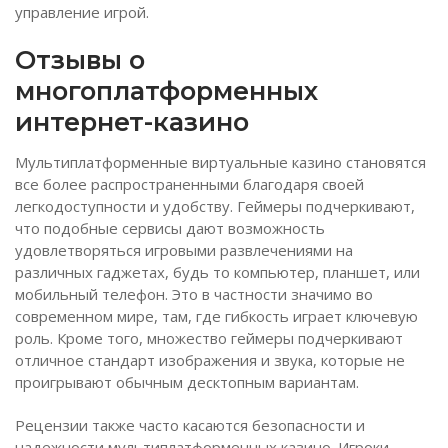
управление игрой.
Отзывы о
многоплатформенных
интернет-казино
Мультиплатформенные виртуальные казино становятся
все более распространенными благодаря своей
легкодоступности и удобству. Геймеры подчеркивают,
что подобные сервисы дают возможность
удовлетворяться игровыми развлечениями на
различных гаджетах, будь то компьютер, планшет, или
мобильный телефон. Это в частности значимо во
современном мире, там, где гибкость играет ключевую
роль. Кроме того, множество геймеры подчеркивают
отличное стандарт изображения и звука, которые не
проигрывают обычным десктопным вариантам.
Рецензии также часто касаются безопасности и
надежности мультиплатформенных казино. Игроки