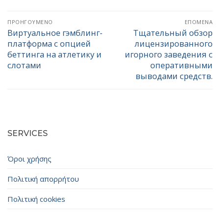
Πλοήγηση
ΠΡΟΗΓΟΎΜΕΝΟ
ΕΠΌΜΕΝΑ
άρθρων
Виртуальное гэмблинг-
Тщательный обзор
Προηγούμενο
Επόμενο
платформа с опцией
лицензированного
άρθρο:
άρθρο:
беттинга на атлетику и
игорного заведения с
слотами
оперативными
выводами средств.
SERVICES
Όροι χρήσης
Πολιτική απορρήτου
Πολιτική cookies