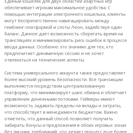
Единый кошелек для двух областей азартных игр
обеспечивает игрокам максимальное удобства. С
помощью интеграции электронного кошелька, клиенты
могут беспрепятственно навигацировать между
гемблинг-платформой и слоты Леон, задействуя один
баланс. Данное дает возможность сберегать время на
трансляциях и минимизировать риск ошибок в процессе
ввода данных. Особенно это значимо для тех, кто
предпочитает динамичную сессию и не хочет
отвлекаться на технические аспекты.
Система универсального аккаунта также предоставляет
более высокий уровень безопасности. Все транзакции
выполняются посредством централизованную
платформу, что минимизирует шанс обмана и облегчает
управление денежными потоками. Геймеры имеют
возможность задавать пределы на вклады и затраты,
что способствует в менеджменте бюджетом. Важно
отметить, что данный способ позволяет получить
забирать бонусы и предложения в обоих игровых зонах
без лишних требований, что делает процесс еще более