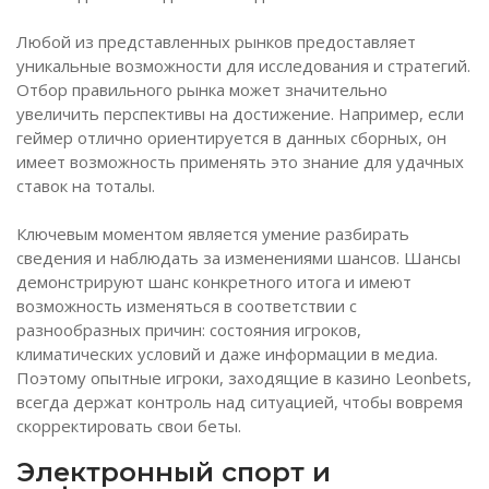
Любой из представленных рынков предоставляет
уникальные возможности для исследования и стратегий.
Отбор правильного рынка может значительно
увеличить перспективы на достижение. Например, если
геймер отлично ориентируется в данных сборных, он
имеет возможность применять это знание для удачных
ставок на тоталы.
Ключевым моментом является умение разбирать
сведения и наблюдать за изменениями шансов. Шансы
демонстрируют шанс конкретного итога и имеют
возможность изменяться в соответствии с
разнообразных причин: состояния игроков,
климатических условий и даже информации в медиа.
Поэтому опытные игроки, заходящие в казино Leonbets,
всегда держат контроль над ситуацией, чтобы вовремя
скорректировать свои беты.
Электронный спорт и