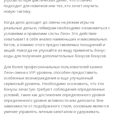
подходит для новичков или тех, кто хочет изучить
новую тактику.
Когда дело доходит до смены на режим игры на
реальные деньги, геймерам необходимо ознакомиться с
условиями и правилами слоты Леон. Это действие
охватывает в себя анализ наименьших и максимальных
бетов, а помимо этого предоставляемых поощрений и
акций. Никогда не упускайте из виду применять бонус-
коды для получения дополнительных бонусов бонусов.
Для более профессиональных пользователей казино
Леон смена к VIP-уровень способен предоставить
особенные вознаграждения и еще улучшенный
сервисный уровень. Необходимо осознавать, что эти
бонусы зачастую требуют соблюдения определенных
условий, таких как достижения определенного уровня
определенного уровня активности или депозита. Вне
зависимости от подобранного стиля, основным является
умение управлять личным капиталом и удерживать