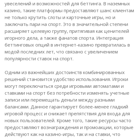
увеселений и возможностей для беттинга. В наземных
казино, такие платформы предоставляют шанс клиентам
не только крутить слоты и карточные игры, но и
заключать пари на спорт. Это в значительной степени
расширяет целевую группу, притягивая как ценителей
игорного дела, а также фанатов спорта. Интеграция
беттинговых опций в интернет-казино превратилась в
модой последних лет, что связано с увеличением
популярности ставок на спорт.
Одним из важнейших достоинств комбинированных
решений становится удобство использования. Игроки
могут переключаться среди игровыми автоматами и
ставками на спорт без потребности изменять учетные
записи или перемещать деньги между разными
балансами. Данное гарантирует более-менее гладкий
игровой процесс и снижает препятствия для входа для
новых пользователей. Кроме того, такие ресурсы часто
предоставляют вознаграждения и промоакции, которые
действуют как на казино-игры, так и на ставки, что