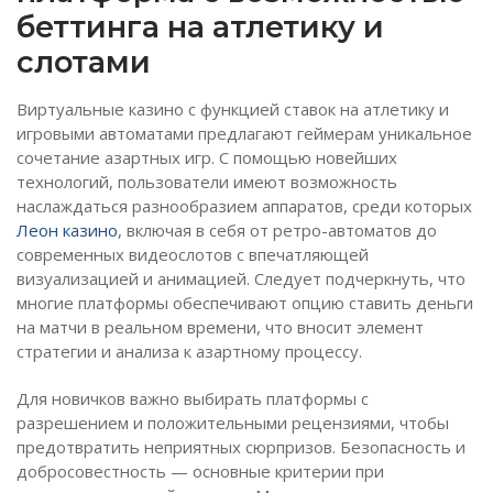
беттинга на атлетику и
слотами
Виртуальные казино с функцией ставок на атлетику и
игровыми автоматами предлагают геймерам уникальное
сочетание азартных игр. С помощью новейших
технологий, пользователи имеют возможность
наслаждаться разнообразием аппаратов, среди которых
Леон казино
, включая в себя от ретро-автоматов до
современных видеослотов с впечатляющей
визуализацией и анимацией. Следует подчеркнуть, что
многие платформы обеспечивают опцию ставить деньги
на матчи в реальном времени, что вносит элемент
стратегии и анализа к азартному процессу.
Для новичков важно выбирать платформы с
разрешением и положительными рецензиями, чтобы
предотвратить неприятных сюрпризов. Безопасность и
добросовестность — основные критерии при