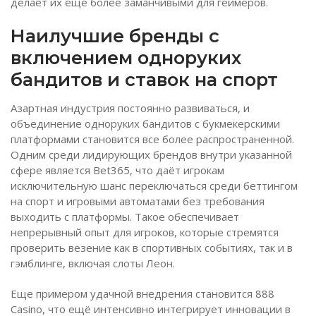
делает их еще более заманчивыми для геймеров.
Наилучшие бренды с
включением одноруких
бандитов и ставок на спорт
Азартная индустрия постоянно развиваться, и
объединение одноруких бандитов с букмекерскими
платформами становится все более распространенной.
Одним среди лидирующих брендов внутри указанной
сфере является Bet365, что даёт игрокам
исключительную шанс переключаться среди беттингом
на спорт и игровыми автоматами без требования
выходить с платформы. Такое обеспечивает
непрерывный опыт для игроков, которые стремятся
проверить везение как в спортивных событиях, так и в
гэмблинге, включая слоты Леон.
Еще примером удачной внедрения становится 888
Casino, что ещё интенсивно интегрирует инновации в