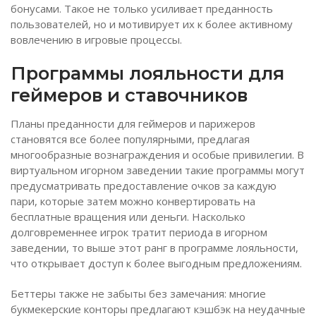
бонусами. Такое не только усиливает преданность
пользователей, но и мотивирует их к более активному
вовлечению в игровые процессы.
Программы лояльности для
геймеров и ставочников
Планы преданности для геймеров и парижеров
становятся все более популярными, предлагая
многообразные вознаграждения и особые привилегии. В
виртуальном игорном заведении такие программы могут
предусматривать предоставление очков за каждую
пари, которые затем можно конвертировать на
бесплатные вращения или деньги. Насколько
долговременнее игрок тратит периода в игорном
заведении, то выше этот ранг в программе лояльности,
что открывает доступ к более выгодным предложениям.
Беттеры также не забыты без замечания: многие
букмекерские конторы предлагают кэшбэк на неудачные