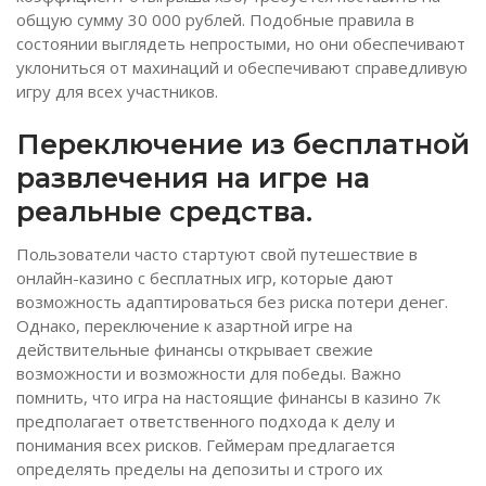
общую сумму 30 000 рублей. Подобные правила в
состоянии выглядеть непростыми, но они обеспечивают
уклониться от махинаций и обеспечивают справедливую
игру для всех участников.
Переключение из бесплатной
развлечения на игре на
реальные средства.
Пользователи часто стартуют свой путешествие в
онлайн-казино с бесплатных игр, которые дают
возможность адаптироваться без риска потери денег.
Однако, переключение к азартной игре на
действительные финансы открывает свежие
возможности и возможности для победы. Важно
помнить, что игра на настоящие финансы в казино 7к
предполагает ответственного подхода к делу и
понимания всех рисков. Геймерам предлагается
определять пределы на депозиты и строго их