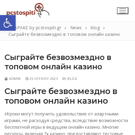
Μετάβαση
στο
Ανοίξτε τη γραμμή εργαλείων
περιεχόμενο
ΣΚΑΡΛΑΣ by pcstospiti.gr
News
blog
Сыграйте безвозмездно в топовом онлайн казино
Сыграйте безвозмездно в
топовом онлайн казино
ADMIN
25 ΙΟΥΛΊΟΥ 2025
BLOG
Αναζήτηση
Submit
Сыграйте безвозмездно в
για:
топовом онлайн казино
Игроки могут получить удовольствие от азартными
Η Εταιρεία
играми, не расходуя средства, вследствие возможности
бесплатной игры в ведущем онлайн казино. Многие
Επικοινωνία
ресурсы, включая 7к казино, предоставляют тестовые