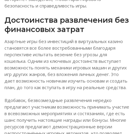
безопасность и справедливость игры.
Достоинства развлечения без
финансовых затрат
Азартные игры без инвестиций в виртуальных казино
становятся все более востребованными благодаря
перспективе испытать везение без угрозы для
кошелька. Одним из ключевых достоинств выступает
возможность понять механики игровых машин и других
игр других жанров, без вложения личных денег. Это
дает возможность новичкам изучить основам и создать
план, до того как вступать в игру на реальные средства.
Вдобавок, безвозмездные развлечения нередко
предлагают участникам возможность принимать участие
в всевозможных мероприятиях и состязаниях, где есть
шанс получить настоящие награды или бонусы. Многие
ресурсов предлагают демонстрационные версии
распространённых игровых автоматов, что позволяет