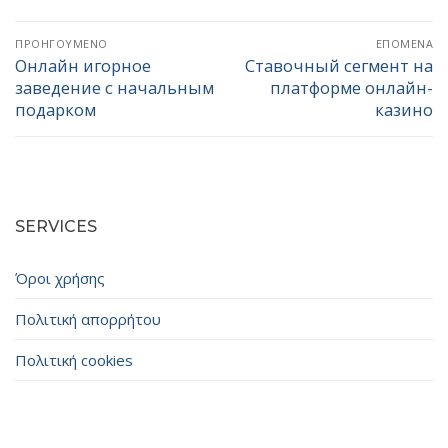
Πλοήγηση
ΠΡΟΗΓΟΎΜΕΝΟ
ΕΠΌΜΕΝΑ
άρθρων
Онлайн игорное
Ставочный сегмент на
Προηγούμενο
Επόμενο
заведение с начальным
платформе онлайн-
άρθρο:
άρθρο:
подарком
казино
SERVICES
Όροι χρήσης
Πολιτική απορρήτου
Πολιτική cookies