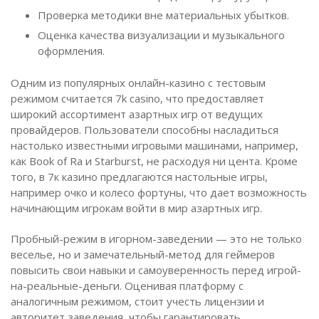
Проверка методики вне материальных убытков.
Оценка качества визуализации и музыкального
оформления.
Одним из популярных онлайн-казино с тестовым
режимом считается 7k casino, что предоставляет
широкий ассортимент азартных игр от ведущих
провайдеров. Пользователи способны насладиться
настолько известными игровыми машинами, например,
как Book of Ra и Starburst, не расходуя ни цента. Кроме
того, в 7к казино предлагаются настольные игры,
например очко и колесо фортуны, что дает возможность
начинающим игрокам войти в мир азартных игр.
Пробный-режим в игорном-заведении — это не только
веселье, но и замечательный-метод для геймеров
повысить свои навыки и самоуверенность перед игрой-
на-реальные-деньги. Оценивая платформу с
аналогичным режимом, стоит учесть лицензии и
авторитет заведения, чтобы гарантировать