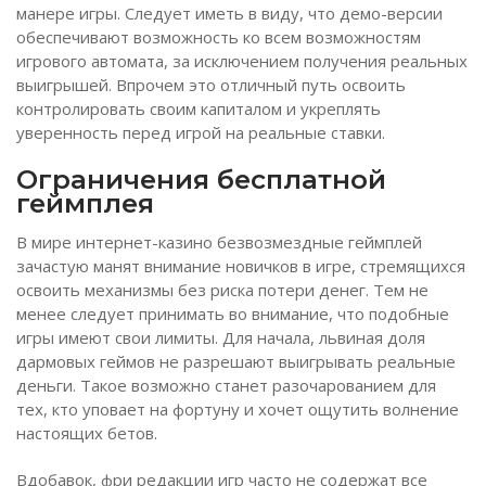
манере игры. Следует иметь в виду, что демо-версии
обеспечивают возможность ко всем возможностям
игрового автомата, за исключением получения реальных
выигрышей. Впрочем это отличный путь освоить
контролировать своим капиталом и укреплять
уверенность перед игрой на реальные ставки.
Ограничения бесплатной
геймплея
В мире интернет-казино безвозмездные геймплей
зачастую манят внимание новичков в игре, стремящихся
освоить механизмы без риска потери денег. Тем не
менее следует принимать во внимание, что подобные
игры имеют свои лимиты. Для начала, львиная доля
дармовых геймов не разрешают выигрывать реальные
деньги. Такое возможно станет разочарованием для
тех, кто уповает на фортуну и хочет ощутить волнение
настоящих бетов.
Вдобавок, фри редакции игр часто не содержат все