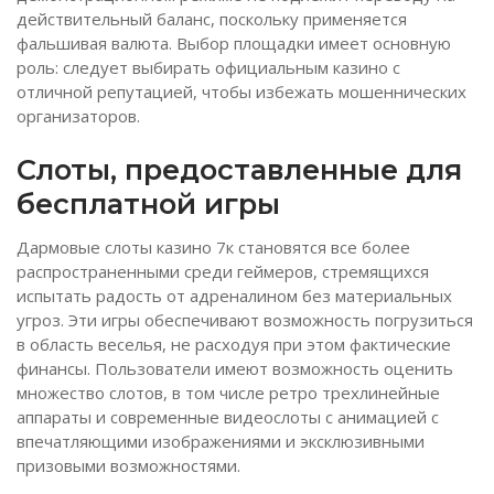
действительный баланс, поскольку применяется
фальшивая валюта. Выбор площадки имеет основную
роль: следует выбирать официальным казино с
отличной репутацией, чтобы избежать мошеннических
организаторов.
Слоты, предоставленные для
бесплатной игры
Дармовые слоты казино 7к становятся все более
распространенными среди геймеров, стремящихся
испытать радость от адреналином без материальных
угроз. Эти игры обеспечивают возможность погрузиться
в область веселья, не расходуя при этом фактические
финансы. Пользователи имеют возможность оценить
множество слотов, в том числе ретро трехлинейные
аппараты и современные видеослоты с анимацией с
впечатляющими изображениями и эксклюзивными
призовыми возможностями.