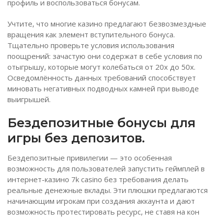
профиль и воспользоваться бонусам.
Учтите, что многие казино предлагают безвозмездные
вращения как элемент вступительного бонуса.
Тщательно проверьте условия использования
поощрений: зачастую они содержат в себе условия по
отыгрышу, которые могут колебаться от 20x до 50x.
Осведомлённость данных требований способствует
миновать негативных подводных камней при выводе
выигрышей.
Бездепозитные бонусы для
игры без депозитов.
Бездепозитные привилегии — это особенная
возможность для пользователей запустить геймплей в
интернет-казино 7k casino без требования делать
реальные денежные вклады. Эти плюшки предлагаются
начинающим игрокам при создания аккаунта и дают
возможность протестировать ресурс, не ставя на кон