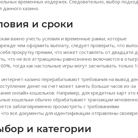
ительных временных издержек. Следовательно, выбор подхо
л данного казино.
ловия и сроки
рокам важно учесть условия и временные рамки, которые
, прежде чем оформить выплату, следует проверить, что вып
 себя прокрутку премии, что может составлять от двадцати 
ить, что не все аттракционы равнозначно включаются в отыг
00%, тогда как настольные игры могут засчитывать только 1
ь интернет-казино перерабатывают требования на вывод ден
поступление денег на счет может занять больше часов из-за
ания онлайн-кошельков. Например, для кредитных карт это
альные кошельки обычно обрабатывают транзакции мгновенно
уется заблаговременно просмотреть с требованиями
, что все документы для идентификации отправлены своевре
ыбор и категории