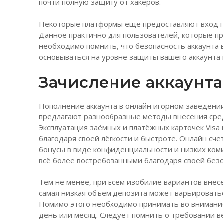
почти полную защиту от хакеров.
Некоторые платформы ещё предоставляют вход п
Данное практично для пользователей, которые п
необходимо помнить, что безопасность аккаунта 
основываться на уровне защиты вашего аккаунта 
Зачисление аккаунта
Пополнение аккаунта в онлайн игорном заведени
предлагают разнообразные методы внесения сред
Эксплуатация заёмных и платёжных карточек Visa
благодаря своей лёгкости и быстроте. Онлайн счета
бонусы в виде конфиденциальности и низких комис
всё более востребованными благодаря своей без
Тем не менее, при всём изобилие вариантов внес
самая низкая объем депозита может варьироватьс
Помимо этого необходимо принимать во внимани
день или месяц. Следует помнить о требовании 