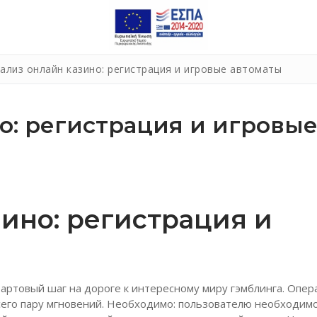
ализ онлайн казино: регистрация и игровые автоматы
о: регистрация и игровы
ино: регистрация и
артовый шаг на дороге к интересному миру гэмблинга. Опер
сего пару мгновений. Необходимо: пользователю необходим