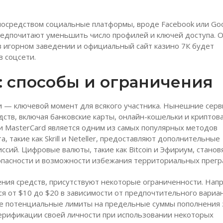
осредством социальные платформы, вроде Facebook или Goo
редпочитают уменьшить число профилей и ключей доступа. 
в игорном заведении и официальный сайт казино 7К будет
в соцсети.
: способы и ограничения
и — ключевой момент для всякого участника. Нынешние сер
ств, включая банковские карты, онлайн-кошельки и криптов
 и MasterCard является одним из самых популярных методов
, такие как Skrill и Neteller, предоставляют дополнительные
сий. Цифровые валюты, такие как Bitcoin и Эфириум, станов
опасности и возможности избежания территориальных прегр
ения средств, присутствуют некоторые ограниченности. Нап
я от $10 до $20 в зависимости от предпочтительного вариан
е потенциальные лимиты на предельные суммы пополнения 
верификации своей личности при использовании некоторых