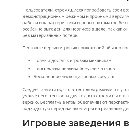
Пользователи, стремящиеся попробовать свои во
демонстрационным режимом и пробными версиями
работы и характеристики игровых автоматов без
особенно выгоден для новичков в деле, так как он
без материальных потерь.
Тестовые версии игровых приложений обычно пре
Полный доступ к игровым механикам
Перспектива анализа бонусных этапов
Бесконечное число цифровых средств
Следует заметить, что в тестовом режиме отсутс
умаляет его ценности для тех, кто стремится озн
версию. Бесплатные игры обеспечивают перспект
подходящую перед началом игры на реальные де
Игровые заведения в