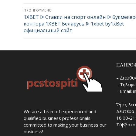
Πλοήγηση
ΠΡΟΗΓΟΎΜΕΝΟ
1XBET ᐉ Ставки на спорт онлайн ᐉ Букмекер
Προηγούμενο
άρθρων
контора 1XBET Беларусь ᐉ 1xbet by1xBet
άρθρο:
официальный сайт
ΠΛΗΡΟΦ
– Διεύθυ
– Τηλέφω
– Email: 
Ώρες λει
Δευτέρα 
We are a team of experienced and
18:00-21
qualified business professionals
Σάββατο:
committed to making your business our
business!