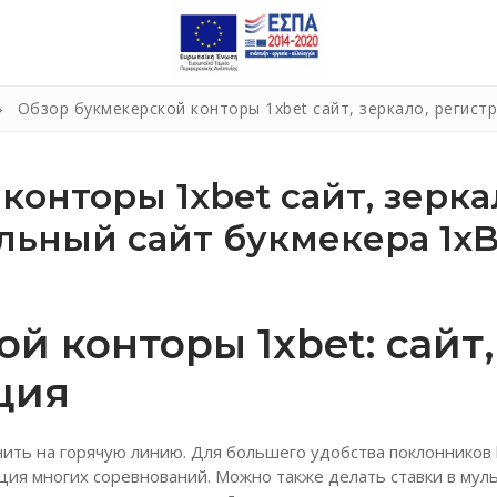
Обзор букмекерской конторы 1xbet сайт, зеркало, регис
онторы 1xbet сайт, зерка
ьный сайт букмекера 1xB
й конторы 1xbet: сайт,
ция
нить на горячую линию. Для большего удобства поклонников l
яция многих соревнований. Можно также делать ставки в мул