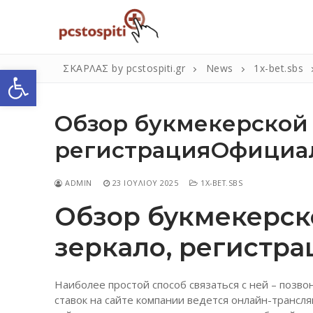
Μετάβαση
στο
περιεχόμενο
Ανοίξτε τη γραμμή εργαλείων
ΣΚΑΡΛΑΣ by pcstospiti.gr
News
1x-bet.sbs
Обзор букмекерской к
регистрацияОфициал
ADMIN
23 ΙΟΥΛΊΟΥ 2025
1X-BET.SBS
Обзор букмекерско
Αναζήτηση
για:
зеркало, регистра
Η Εταιρεία
Наиболее простой способ связаться с ней – позво
ставок на сайте компании ведется онлайн-трансл
Επικοινωνία