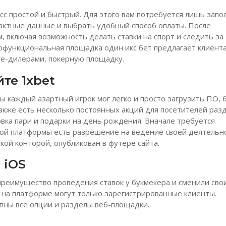
сс простой и быстрый. Для этого вам потребуется лишь запо
тактные данные и выбрать удобный способ оплаты. После
, включая возможность делать ставки на спорт и следить за
офункциональная площадка один икс бет предлагает клиент
ive-дилерами, покерную площадку.
те 1xbet
 каждый азартный игрок мог легко и просто загрузить ПО, 
Также есть несколько постоянных акций для посетителей раз
овка пари и подарки на день рождения. Вначале требуется
ной платформы есть разрешение на ведение своей деятельно
ой конторой, опубликован в футере сайта.
 iOS
преимущество проведения ставок у букмекера и сменили сво
 на платформе могут только зарегистрированные клиенты.
ны все опции и разделы веб-площадки.