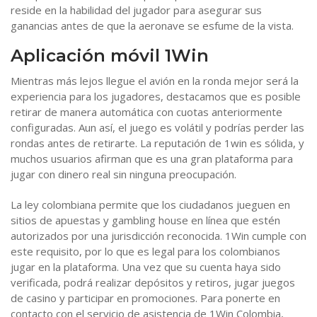
reside en la habilidad del jugador para asegurar sus
ganancias antes de que la aeronave se esfume de la vista.
Aplicación móvil 1Win
Mientras más lejos llegue el avión en la ronda mejor será la
experiencia para los jugadores, destacamos que es posible
retirar de manera automática con cuotas anteriormente
configuradas. Aun así, el juego es volátil y podrías perder las
rondas antes de retirarte. La reputación de 1win es sólida, y
muchos usuarios afirman que es una gran plataforma para
jugar con dinero real sin ninguna preocupación.
La ley colombiana permite que los ciudadanos jueguen en
sitios de apuestas y gambling house en línea que estén
autorizados por una jurisdicción reconocida. 1Win cumple con
este requisito, por lo que es legal para los colombianos
jugar en la plataforma. Una vez que su cuenta haya sido
verificada, podrá realizar depósitos y retiros, jugar juegos
de casino y participar en promociones. Para ponerte en
contacto con el servicio de asistencia de 1Win Colombia,