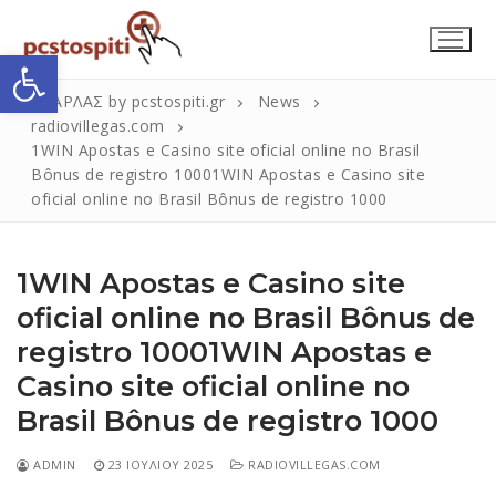
Μετάβαση
στο
Ανοίξτε τη γραμμή εργαλείων
περιεχόμενο
ΣΚΑΡΛΑΣ by pcstospiti.gr
News
radiovillegas.com
1WIN Apostas e Casino site oficial online no Brasil
Bônus de registro 10001WIN Apostas e Casino site
oficial online no Brasil Bônus de registro 1000
1WIN Apostas e Casino site
oficial online no Brasil Bônus de
Αναζήτηση
Submit
registro 10001WIN Apostas e
για:
Casino site oficial online no
Brasil Bônus de registro 1000
Η Εταιρεία
ADMIN
23 ΙΟΥΛΊΟΥ 2025
RADIOVILLEGAS.COM
Επικοινωνία