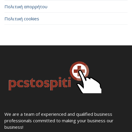
Πολιτική απορρήτου
Πολιτική cookies
We are a team of experienced and qualified business
professionals committed to making your business our
business!