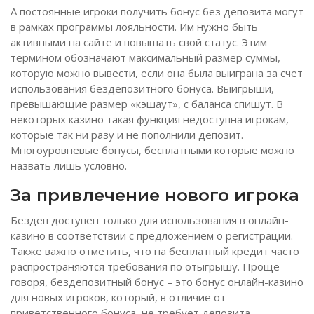
А постоянные игроки получить бонус без депозита могут
в рамках программы лояльности. Им нужно быть
активными на сайте и повышать свой статус. Этим
термином обозначают максимальный размер суммы,
которую можно вывести, если она была выиграна за счет
использования бездепозитного бонуса. Выигрыши,
превышающие размер «кэшаут», с баланса спишут. В
некоторых казино такая функция недоступна игрокам,
которые так ни разу и не пополнили депозит.
Mногоуровневые бонусы, бесплатными которые можно
назвать лишь условно.
За привлечение нового игрока
Бездеп доступен только для использования в онлайн-
казино в соответствии с предложением о регистрации.
Также важно отметить, что на бесплатный кредит часто
распространяются требования по отыгрышу. Проще
говоря, бездепозитный бонус – это бонус онлайн-казино
для новых игроков, который, в отличие от
приветственного бонуса, не требует депозита.