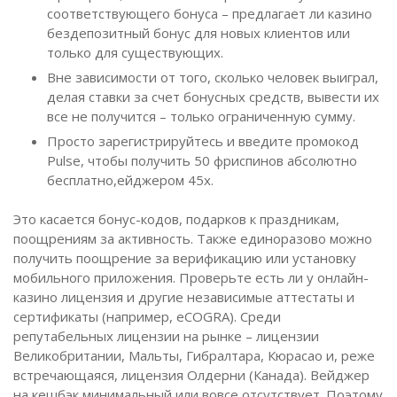
соответствующего бонуса – предлагает ли казино
бездепозитный бонус для новых клиентов или
только для существующих.
Вне зависимости от того, сколько человек выиграл,
делая ставки за счет бонусных средств, вывести их
все не получится – только ограниченную сумму.
Просто зарегистрируйтесь и введите промокод
Pulse, чтобы получить 50 фриспинов абсолютно
бесплатно,ейджером 45x.
Это касается бонус-кодов, подарков к праздникам,
поощрениям за активность. Также единоразово можно
получить поощрение за верификацию или установку
мобильного приложения. Проверьте есть ли у онлайн-
казино лицензия и другие независимые аттестаты и
сертификаты (например, eCOGRA). Среди
репутабельных лицензии на рынке – лицензии
Великобритании, Мальты, Гибралтара, Кюрасао и, реже
встречающаяся, лицензия Олдерни (Канада). Вейджер
на кешбэк минимальный или вовсе отсутствует. Поэтому