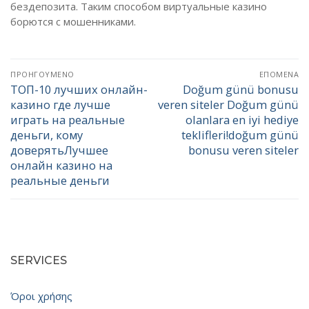
бездепозита. Таким способом виртуальные казино
борются с мошенниками.
Πλοήγηση
ΠΡΟΗΓΟΎΜΕΝΟ
ΕΠΌΜΕΝΑ
άρθρων
ТОП-10 лучших онлайн-
Doğum günü bonusu
Προηγούμενο
Επόμενο
казино где лучше
veren siteler Doğum günü
άρθρο:
άρθρο:
играть на реальные
olanlara en iyi hediye
деньги, кому
teklifleri!doğum günü
доверятьЛучшее
bonusu veren siteler
онлайн казино на
реальные деньги
SERVICES
Όροι χρήσης