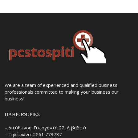
We are a team of experienced and qualified business
professionals committed to making your business our
business!
ΠΛΗΡΟΦΟΡΊΕΣ
– Διεύθυνση: Γεωργαντά 22, Λιβαδειά
– Τηλέφωνο: 2261 773737