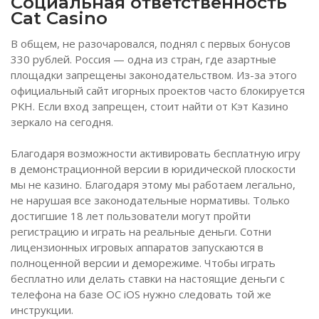
Социальная ответственность
Cat Casino
В общем, не разочаровался, поднял с первых бонусов
330 рублей. Россия — одна из стран, где азартные
площадки запрещены законодательством. Из-за этого
официальный сайт игорных проектов часто блокируется
РКН. Если вход запрещен, стоит найти от Кэт Казино
зеркало на сегодня.
Благодаря возможности активировать бесплатную игру
в демонстрационной версии в юридической плоскости
мы не казино. Благодаря этому мы работаем легально,
не нарушая все законодательные нормативы. Только
достигшие 18 лет пользователи могут пройти
регистрацию и играть на реальные деньги. Сотни
лицензионных игровых аппаратов запускаются в
полноценной версии и деморежиме. Чтобы играть
бесплатно или делать ставки на настоящие деньги с
телефона на базе ОС iOS нужно следовать той же
инструкции.