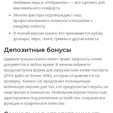
любимые игры в «Избранное» — всё сделано для
максимального комфорта.
Многие факторы подтверждают наш
профессионализм и лояльное отношение к
каждому клиенту.
В полной версии казино Кэт принимаются рубли,
доллары, евро, тенге, гривны и другая валюта.
Депозитные бонусы
Администрация казино имеет право запросить копии
документов в любое время. В личном кабинете
предусмотрена форма для загрузки скан-копии паспорта
(JPEG файл не более 5МБ), которая отправляется на
проверку. Казино Cat предлагает полноценную
мобильную версию для тех, кто предпочитает играть на
смартфонах и планшетах. Мобильная версия полностью
адаптирована под различные устройства, сохраняя все
функции и графическое качество.