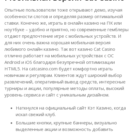
Опытные пользователи тоже открывают демо, изучая
особенности слотов и определяя размер оптимальной
ставки. Конечно же, играть в онлайн казино на ПК или
ноутбуке – удобно и приятно, но современные гемблеры
отдают предпочтение игре с мобильных устройств. И
для них очень важна хорошая мобильная версия
любимого онлайн казино. Так вот казино Cat Casino
отлично работает на мобильных устройствах с ОС
Android и iOS благодаря безупречной оптимизации
HTML5. На catcasino.com будет комфортно играть
новичкам и регулярам. Клиентов ждут широкий выбор
развлечений, оперативный вывод средств, интересные
турниры и акции, популярные методы оплаты, высокий
уровень сервиса и сайт с уникальным дизайном.
Наткнулся на официальный сайт Кэт Казино, когда
искал свежий клуб.
Большие кнопки, крупные баннеры, визуально
выделенные акции и возможность добавить