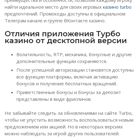
найти идеальное место для своих игровых
казино turbo
предпочтений. Промокоды доступны в официальном
Телеграм канале и группе ВКонтакте казино.
Отличия приложения Турбо
казино от десктопной версии
Волатильность, RTP, механика, бонусные и другие
дополнительные функции сохраняются.
После успешной авторизации становятся доступны
все функции платформы, включая активацию
бонусов и получение бесплатных вращений.
Приветственные бонусы и бонусы за депозит
представлены в виде фриспинов.
Не забывайте следить за обновлениями на сайте Turbo,
чтобы не упустить возможность воспользоваться новым
предложением или акцией. Но в некоторых версиях
можно наблюдать за игрой других пользователей.