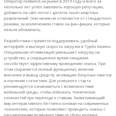
Оператор появился на рынке в 2019 году и всего за
несколько лет успел завоевать хорошую репутацию,
добавить на сайт почти с десяток тысяч азартных
развлечений. Они ничем не отличаются от стандартного
режима, за исключением ставок на фан-фишки, которые
нельзя обналичить.
Разработчики стремятся поддерживать удобный
интерфейс и высокую скорость загрузки в Турбо Казино.
Специальная оптимизация уменьшает нагрузку на
устройство, а сокращенное время ожидания
способствует эффективному проведению сеанса. При
этом сохраняется полный функционал, включая
внесение и вывод средств, активацию бонусных пакетов
и изучение статистики. Для успешного старта
рекомендуется ознакомиться с возможностями
мобильной среды, чтобы избежать технических
сложностей при переходе к ставкам. Захватывающий
мир интерактивного беттинга основан на современных
технологиях, которые позволяют проводить сеансы с
расширенными возможностями по сбору крупных