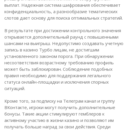
выплат. Надежная система шифрования обеспечивает
конфиденциальность, а разнообразие тематических
слотов дает основу для поиска оптимальных стратегий.
В результате при достижении контрольного значения
открывается дополнительный раунд с повышенными
шансами на выигрыш. Недопустимо создавать учетную
запись в казино Турбо лицам, не достигшим
установленного законом порога. При обнаружении
несоответствия возрастному требованию профиль
может быть заблокирован. Соблюдение подобных
правил необходимо для поддержания легального
статуса онлайн-площадки и исключения спорных
ситуаций.
Кроме того, за подписку на Телеграм канал и группу
ВКонтакте, игроки могут получить дополнительные
бонусы. Такие акции стимулируют гемблеров к
активному участию в жизни казино и позволяют им
получать больше наград за свои действия. Среди