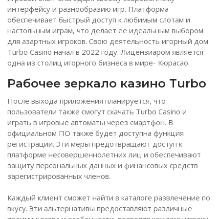
интерфейсу и разнообразию игр. Платформа
обеспечивает быстрый доступ к любимым слотам и
настольным играм, что делает ее идеальным выбором
для азартных игроков. Свою деятельность игорный дом
Turbo Casino начал в 2022 году. Лицензиаром является
одна из столиц игорного бизнеса в мире- Кюрасао.
Рабочее зеркало казино Turbo
После выхода приложения планируется, что
пользователи также смогут скачать Turbo Casino и
играть в игровые автоматы через смартфон. В
официальном ПО также будет доступна функция
регистрации. Эти меры предотвращают доступ к
платформе несовершеннолетних лиц и обеспечивают
защиту персональных данных и финансовых средств
зарегистрированных членов.
Каждый клиент сможет найти в каталоге развлечение по
вкусу. Эти альтернативы предоставляют различные
преимущества и особенности, позволяя каждому игроку