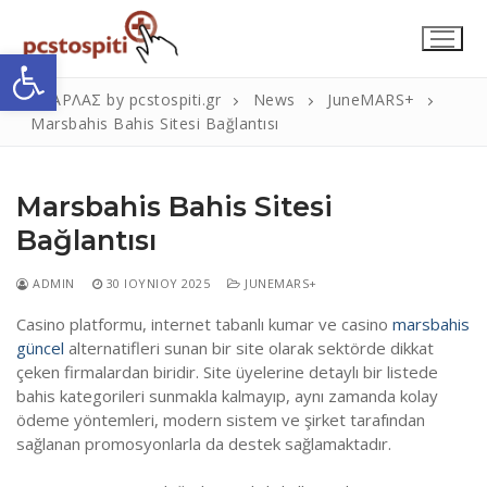
Μετάβαση
στο
Ανοίξτε τη γραμμή εργαλείων
περιεχόμενο
ΣΚΑΡΛΑΣ by pcstospiti.gr
News
JuneMARS+
Marsbahis Bahis Sitesi Bağlantısı
Marsbahis Bahis Sitesi
Bağlantısı
ADMIN
30 ΙΟΥΝΊΟΥ 2025
JUNEMARS+
Αναζήτηση
Submit
Casino platformu, internet tabanlı kumar ve casino
marsbahis
για:
güncel
alternatifleri sunan bir site olarak sektörde dikkat
çeken firmalardan biridir. Site üyelerine detaylı bir listede
bahis kategorileri sunmakla kalmayıp, aynı zamanda kolay
ödeme yöntemleri, modern sistem ve şirket tarafından
Η Εταιρεία
sağlanan promosyonlarla da destek sağlamaktadır.
Επικοινωνία