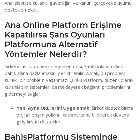
Ana işlevi ise kullanıcı güvenliğini ve kanuni çerçeveye uyumu
desteklemektir.
Ana Online Platform Erişime
Kapatılırsa Şans Oyunları
Platformuna Alternatif
Yöntemler Nelerdir?
Şirketin asıl domaininin engellenmesi, katılımcıların online
bahis ağına bağlanmasını geciktirebilir. Ancak, bu problem
sürekli bir problem yaşanmaz. Çünkü Platform, düzenli olarak
kullanılabilir sistemleri destekleyerek bağlantı problemlerini
gidermeyi sağlar.
Yeni Ayna URL’lerini Uygulamak
: Şirket destek birimi
orijinal erişim yollarını katılımcılarına bildirerek devamlı
giriş fırsatı destekler.
BahisPlatformu Sisteminde