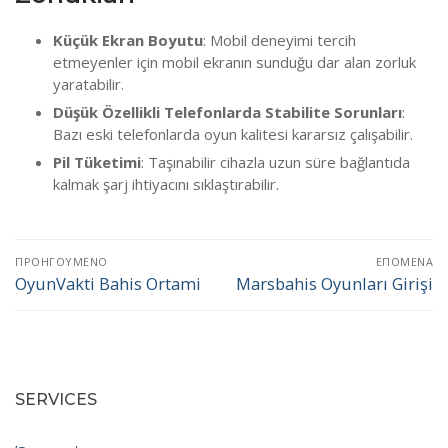
Küçük Ekran Boyutu
: Mobil deneyimi tercih
etmeyenler için mobil ekranın sunduğu dar alan zorluk
yaratabilir.
Düşük Özellikli Telefonlarda Stabilite Sorunları
:
Bazı eski telefonlarda oyun kalitesi kararsız çalışabilir.
Pil Tüketimi
: Taşınabilir cihazla uzun süre bağlantıda
kalmak şarj ihtiyacını sıklaştırabilir.
Πλοήγηση
ΠΡΟΗΓΟΎΜΕΝΟ
ΕΠΌΜΕΝΑ
άρθρων
OyunVakti Bahis Ortami
Marsbahis Oyunları Girişi
Προηγούμενο
Επόμενο
άρθρο:
άρθρο:
SERVICES