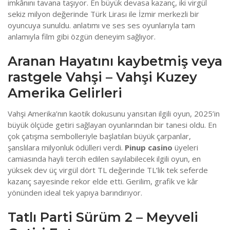
imkânını tavana taşıyor. En büyük devasa kazanç, iki virgül
sekiz milyon değerinde Türk Lirası ile İzmir merkezli bir
oyuncuya sunuldu. anlatımı ve ses ses oyunlarıyla tam
anlamıyla film gibi özgün deneyim sağlıyor.
Aranan Hayatını kaybetmiş veya
rastgele Vahşi – Vahşi Kuzey
Amerika Gelirleri
Vahşi Amerika’nın kaotik dokusunu yansıtan ilgili oyun, 2025’in
büyük ölçüde getiri sağlayan oyunlarından bir tanesi oldu. En
çok çatışma sembolleriyle başlatılan büyük çarpanlar,
şanslılara milyonluk ödülleri verdi.
Pinup casino
üyeleri
camiasında hayli tercih edilen sayılabilecek ilgili oyun, en
yüksek dev üç virgül dört TL değerinde TL’lik tek seferde
kazanç sayesinde rekor elde etti. Gerilim, grafik ve kâr
yönünden ideal tek yapıya barındırıyor.
Tatlı Parti Sürüm 2 – Meyveli