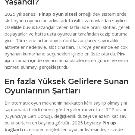
Yaşandı?
2025 yılı senesi,
Pinup oyun sitesi
örneği dev sistemlerde
slot oyunu oyuncuları adına adeta ışıltılı zamanlardan sayılırdı.
Özellikle büyük kazançlar veren fazla iade oranlı slotlar, gerek
başlayanlar ve hatta usta oyuncular tarafından cazip duruma
girdi. Tüm sene artan büyük ödül kazançları ve ayrıcalıklı
aktiviteler nedeniyle, slot cihazları, Türkiye genelinde en çok
oynanan kumarhane seçenekleri içinde en üste oturdu.
Pin-
up
o zaman içinde oyuncularına olabilecek en güncel ve emin
hizmeti sunmayı gerçekleştirdi.
En fazla Yüksek Gelirlere Sunan
Oyunlarının Şartları
Bir otomatik oyun makinenin hakikaten kârlı sayılıp olmayışını
saptamada belirli önemli göstergeler mevcuttur. RTP oranı
(Oyuncuya Geri Dönüş), değişkenlik düzeyi ve azami kat sayı
bu unsurların en başında görülür. 2025 boyunca
Pin up
bağlantı
üzerinden erişilebilen oyunlar listesinde, zirvede