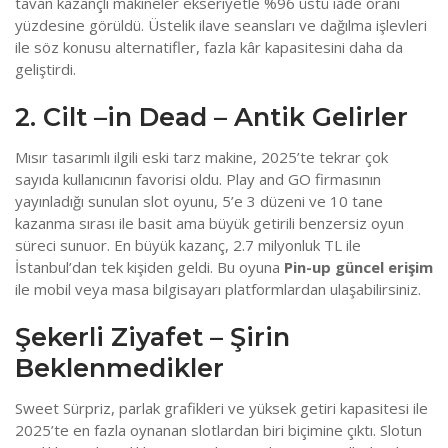
tavan kazançlı makineler ekseriyetle %96 üstü iade oranı
yüzdesine görüldü. Üstelik ilave seansları ve dağılma işlevleri
ile söz konusu alternatifler, fazla kâr kapasitesini daha da
geliştirdi.
2. Cilt –in Dead – Antik Gelirler
Mısır tasarımlı ilgili eski tarz makine, 2025’te tekrar çok
sayıda kullanıcının favorisi oldu. Play and GO firmasının
yayınladığı sunulan slot oyunu, 5’e 3 düzeni ve 10 tane
kazanma sırası ile basit ama büyük getirili benzersiz oyun
süreci sunuor. En büyük kazanç, 2.7 milyonluk TL ile
İstanbul’dan tek kişiden geldi. Bu oyuna
Pin-up güncel erişim
ile mobil veya masa bilgisayarı platformlardan ulaşabilirsiniz.
Şekerli Ziyafet – Şirin
Beklenmedikler
Sweet Sürpriz, parlak grafikleri ve yüksek getiri kapasitesi ile
2025’te en fazla oynanan slotlardan biri biçimine çıktı. Slotun