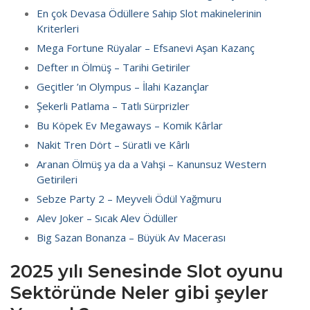
En çok Devasa Ödüllere Sahip Slot makinelerinin
Kriterleri
Mega Fortune Rüyalar – Efsanevi Aşan Kazanç
Defter ın Ölmüş – Tarihi Getiriler
Geçitler ’ın Olympus – İlahi Kazançlar
Şekerli Patlama – Tatlı Sürprizler
Bu Köpek Ev Megaways – Komik Kârlar
Nakit Tren Dört – Süratli ve Kârlı
Aranan Ölmüş ya da a Vahşi – Kanunsuz Western
Getirileri
Sebze Party 2 – Meyveli Ödül Yağmuru
Alev Joker – Sıcak Alev Ödüller
Big Sazan Bonanza – Büyük Av Macerası
2025 yılı Senesinde Slot oyunu
Sektöründe Neler gibi şeyler