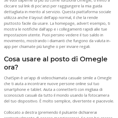
Se vuoi saperne di più su come funziona Omegle, ti invito a
cliccare sul link di poc’anzi per raggiungere la mia guida
dettagliata in merito al servizio. Questa piattaforma sociale
utilizza anche il layout dell’app normal, il che la rende
piuttosto facile da usare. La homepage, advert esempio, ti
mostra le notifiche dall’app e i collegamenti rapidi alle tue
impostazioni utente. Puoi persino vedere il tuo saldo in
movimento, mostrando i diamanti che fungono da valuta in-
app per chiamate più lunghe o per inviare regali.
Cosa usare al posto di Omegle
ora?
ChatSpin è un'app di videochiamata casuale simile a Omegle
che ti aiuta a incontrare nuove persone online sul tuo
smartphone e tablet. Aiuta a connetterti con migliaia di
sconosciuti casuali da tutto il mondo usando la fotocamera
del tuo dispositivo. È molto semplice, divertente e piacevole.
Collocato a destra (premendo il pulsante dichiarerai