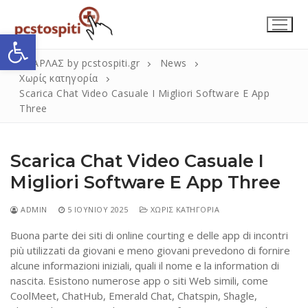
Μετάβαση
στο
Ανοίξτε τη γραμμή εργαλείων
περιεχόμενο
ΣΚΑΡΛΑΣ by pcstospiti.gr
News
Χωρίς κατηγορία
Scarica Chat Video Casuale I Migliori Software E App
Three
Scarica Chat Video Casuale I
Migliori Software E App Three
Αναζήτηση
Submit
ADMIN
5 ΙΟΥΝΊΟΥ 2025
ΧΩΡΊΣ ΚΑΤΗΓΟΡΊΑ
για:
Buona parte dei siti di online courting e delle app di incontri
più utilizzati da giovani e meno giovani prevedono di fornire
alcune informazioni iniziali, quali il nome e la information di
Η Εταιρεία
nascita. Esistono numerose app o siti Web simili, come
Επικοινωνία
CoolMeet, ChatHub, Emerald Chat, Chatspin, Shagle,