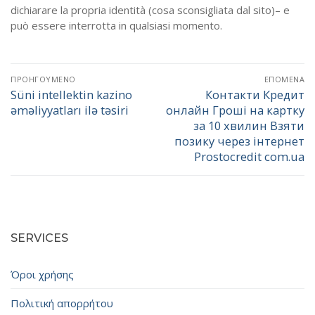
dichiarare la propria identità (cosa sconsigliata dal sito)– e
può essere interrotta in qualsiasi momento.
Πλοήγηση
ΠΡΟΗΓΟΎΜΕΝΟ
ΕΠΌΜΕΝΑ
άρθρων
Süni intellektin kazino
Контакти Кредит
Προηγούμενο
Επόμενο
əməliyyatları ilə təsiri
онлайн Гроші на картку
άρθρο:
άρθρο:
за 10 хвилин Взяти
позику через інтернет
Prostocredit com.ua
SERVICES
Όροι χρήσης
Πολιτική απορρήτου