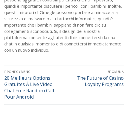
quindi è importante discutere i pericoli con i bambini. Inoltre,
questi imitatori di Omegle possono portare a minacce alla
sicurezza di malware o altri attacchi informatici, quindi è
importante che i bambini sappiano di non fare clic su
collegamenti sconosciuti. Sì, il design della nostra
piattaforma consente agli utenti di disconnettersi da una
chat in qualsiasi momento e di connettersi immediatamente
con un nuovo individuo.
Πλοήγηση
ΠΡΟΗΓΟΎΜΕΝΟ
ΕΠΌΜΕΝΑ
άρθρων
20 Meilleurs Options
The Future of Casino
Προηγούμενο
Επόμενο
Gratuites À Live Video
Loyalty Programs
άρθρο:
άρθρο:
Chat Free Random Call
Pour Android