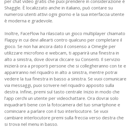
per chat video gratis che puoi prendere in considerazione è
Shaggle. È localizzato anche in italiano, può contare su
numerosi utenti attivi ogni giorno e la sua interfaccia utente
è moderna e gradevole.
Inoltre, FaceFlow ha rilasciato un gioco multiplayer chiamato
Flappy in cui devi allearti contro qualcuno per completare il
gioco. Se non hai ancora dato il consenso a Omegle per
utilizzare microfono e webcam, ti apparirà una finestra in
alto a sinistra, dove dovrai cliccare su Consenti. Il servizio
inizierà ora a proporti persone che si collegheranno con te e
appariranno nel riquadro in alto a sinistra, mentre potrai
vedere la tua finestra in basso a sinistra. Se vuoi comunicare
via messaggi, puoi scrivere nel riquadro apposito sulla
destra. Infine, premi sul tasto centrale Inizio in modo che
l’app cerchi un utente per videochattare. Ora dovrai solo
inquadrarti bene con la fotocamera del tuo smartphone e
cominciare a parlare con il tuo interlocutore. Se vuoi
cambiare interlocutore premi sulla freccia verso destra che
si trova nel menu in basso.