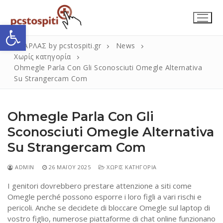
Μετάβαση
στο
Ανοίξτε τη γραμμή εργαλείων
περιεχόμενο
ΣΚΑΡΛΑΣ by pcstospiti.gr
News
Χωρίς κατηγορία
Ohmegle Parla Con Gli Sconosciuti Omegle Alternativa
Su Strangercam Com
Ohmegle Parla Con Gli
Sconosciuti Omegle Alternativa
Su Strangercam Com
Αναζήτηση
Submit
για:
ADMIN
26 ΜΑΪ́ΟΥ 2025
ΧΩΡΊΣ ΚΑΤΗΓΟΡΊΑ
I genitori dovrebbero prestare attenzione a siti come
Η Εταιρεία
Omegle perché possono esporre i loro figli a vari rischi e
pericoli. Anche se decidete di bloccare Omegle sul laptop di
Επικοινωνία
vostro figlio, numerose piattaforme di chat online funzionano