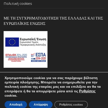
Πολιτική cookies
ΜΕ ΤΗ ΣΥΓΧΡΗΜΑΤΟΔΌΤΗΣΗ ΤΗΣ ΕΛΛΆΔΑΣ ΚΑΙ ΤΗΣ
ΕΥΡΩΠΑΪΚΉΣ ΈΝΩΣΗΣ
Χρησιμοποιούμε cookies για να σας παρέχουμε βέλτιστη
εμπειρία πλοήγησης. Μπορείτε να ενημερωθείτε για την
Copyright © 2026 ΣΚΑΡΛΑΣ by pcstospiti.gr – Powered by
πολιτική cookies της εταιρίας μας και να επιλέξετε αν θα τα
Ρυθμίσεις
επιτρέψετε ή θα τα απορρίψετε μέσα από τις
MALCON.TECH
cookies.
Αποδοχή
Απόρριψη
Ρυθμίσεις cookies