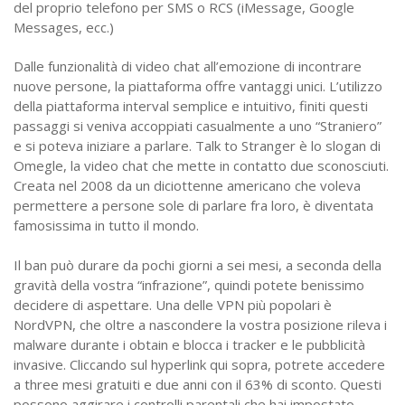
del proprio telefono per SMS o RCS (iMessage, Google
Messages, ecc.)
Dalle funzionalità di video chat all’emozione di incontrare
nuove persone, la piattaforma offre vantaggi unici. L’utilizzo
della piattaforma interval semplice e intuitivo, finiti questi
passaggi si veniva accoppiati casualmente a uno “Straniero”
e si poteva iniziare a parlare. Talk to Stranger è lo slogan di
Omegle, la video chat che mette in contatto due sconosciuti.
Creata nel 2008 da un diciottenne americano che voleva
permettere a persone sole di parlare fra loro, è diventata
famosissima in tutto il mondo.
Il ban può durare da pochi giorni a sei mesi, a seconda della
gravità della vostra “infrazione”, quindi potete benissimo
decidere di aspettare. Una delle VPN più popolari è
NordVPN, che oltre a nascondere la vostra posizione rileva i
malware durante i obtain e blocca i tracker e le pubblicità
invasive. Cliccando sul hyperlink qui sopra, potrete accedere
a three mesi gratuiti e due anni con il 63% di sconto. Questi
possono aggirare i controlli parentali che hai impostato,