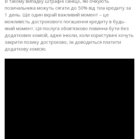
В такому випадку штрафні санкції, які очікують
позичальника можуть сягати до 50% від тіла кредиту за
1 день. Ще один вкрай важливий момент – це
можливість дострокового погашення кредиту в будь-
який момент. Ця послуга обов’язково повинна бути без
додаткових комісій, адже інколи, коли користувачі хочуть
закрити позику достроково, їм доводиться платити
додаткову комісію.