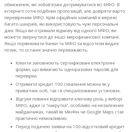
обмеження, які зобов’язані дотримуватися всі МФО. В
інтернеті сотні подібних пропозицій, але довіряти варто
перевіреним МФО. Крім офіційних компаній в мережі
багато шахраїв, які використовують чужі персональні
дані. Якщо ви отримали відмову від одного МФО, ви
можете звернутися до іншої мікрофінансової компанії.
Якщо порівнювати банки та МФО за відсотком видачі
позик, то останні значно переважають.
Клієнти заповнюють сертифіковані електронні
форми, що вимагають одноразових паролів для
перевірки.
Отримати кредит 100 схвалення можна як у
приватних осіб, так і в спеціалізованих установах.
Відгуки повинні відігравати ключову роль у виборі
МФО, адже їх “накрутка”, особливо на незалежних
майданчиках, такий як МінФін чи Google Maps стає
практично неможливою.
Перед подачею заявки на 100-відсотковий кредит