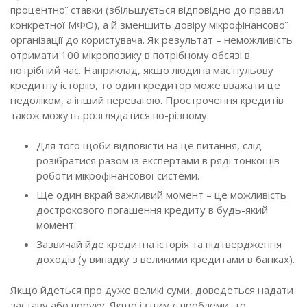
процентної ставки (збільшується відповідно до правил
конкретної МФО), а й зменшить довіру мікрофінансової
організації до користувача. Як результат – неможливість
отримати 100 мікропозику в потрібному обсязі в
потрібний час. Наприклад, якщо людина має нульову
кредитну історію, то один кредитор може вважати це
недоліком, а інший перевагою. Прострочення кредитів
також можуть розглядатися по-різному.
Для того щоби відповісти на це питання, слід
розібратися разом із експертами в ряді тонкощів
роботи мікрофінансової системи.
Ще один вкрай важливий момент – це можливість
дострокового погашення кредиту в будь-який
момент.
Зазвичай йде кредитна історія та підтвердження
доходів (у випадку з великими кредитами в банках).
Якщо йдеться про дуже великі суми, доведеться надати
заставу або поруку. Якщо із цим є проблеми, то