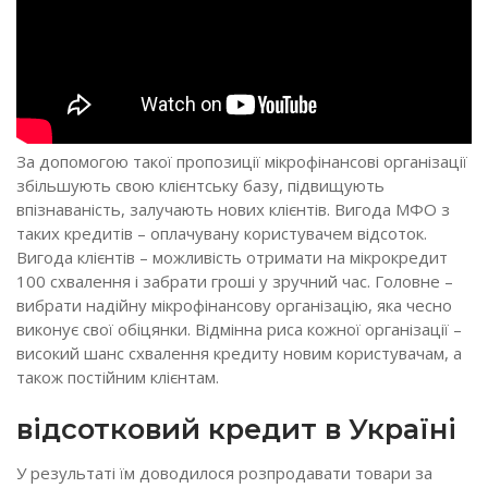
За допомогою такої пропозиції мікрофінансові організації
збільшують свою клієнтську базу, підвищують
впізнаваність, залучають нових клієнтів. Вигода МФО з
таких кредитів – оплачувану користувачем відсоток.
Вигода клієнтів – можливість отримати на мікрокредит
100 схвалення і забрати гроші у зручний час. Головне –
вибрати надійну мікрофінансову організацію, яка чесно
виконує свої обіцянки. Відмінна риса кожної організації –
високий шанс схвалення кредиту новим користувачам, а
також постійним клієнтам.
відсотковий кредит в Україні
У результаті їм доводилося розпродавати товари за