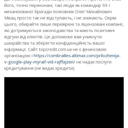
його, точно переконані, такі люди як командир 93-ї
механізованої бригади полковник Олег Михайлович
Мікац просто так не відступають, і не зникають. Окрім
цього, обирайте лише перевірені та ліцензовані компанії,
які дотримуються законодавства та мають позитивні
відгуки від клієнтів. Це допоможе вам уникнути
шахрайства та зберегти конфіденційність вашої
інформації. Сайт topcredit.com.ua не є фінансовою
організацією і
https://combrailles.altimax.com/prilozhenija-
v-google-play-myraif-vid-rajffajzen/
не надає послуги
кредитування (не видає кредити).