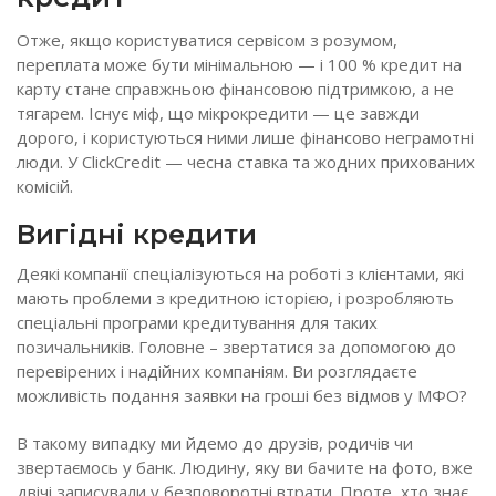
Отже, якщо користуватися сервісом з розумом,
переплата може бути мінімальною — і 100 % кредит на
карту стане справжньою фінансовою підтримкою, а не
тягарем. Існує міф, що мікрокредити — це завжди
дорого, і користуються ними лише фінансово неграмотні
люди. У ClickCredit — чесна ставка та жодних прихованих
комісій.
Вигідні кредити
Деякі компанії спеціалізуються на роботі з клієнтами, які
мають проблеми з кредитною історією, і розробляють
спеціальні програми кредитування для таких
позичальників. Головне – звертатися за допомогою до
перевірених і надійних компаніям. Ви розглядаєте
можливість подання заявки на гроші без відмов у МФО?
В такому випадку ми йдемо до друзів, родичів чи
звертаємось у банк. Людину, яку ви бачите на фото, вже
двічі записували у безповоротні втрати. Проте, хто знає