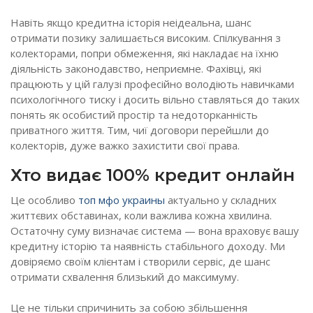
Навіть якщо кредитна історія неідеальна, шанс
отримати позику залишається високим. Спілкування з
колекторами, попри обмеження, які накладає на їхню
діяльність законодавство, неприємне. Фахівці, які
працюють у цій галузі професійно володіють навичками
психологічного тиску і досить вільно ставляться до таких
понять як особистий простір та недоторканність
приватного життя. Тим, чиї договори перейшли до
колекторів, дуже важко захистити свої права.
Хто видає 100% кредит онлайн
Це особливо
топ мфо украины
актуально у складних
життєвих обставинах, коли важлива кожна хвилина.
Остаточну суму визначає система — вона враховує вашу
кредитну історію та наявність стабільного доходу. Ми
довіряємо своїм клієнтам і створили сервіс, де шанс
отримати схвалення близький до максимуму.
Це не тільки спричинить за собою збільшення