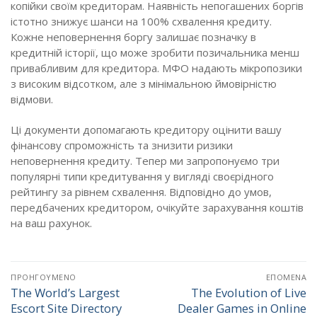
копійки своїм кредиторам. Наявність непогашених боргів
істотно знижує шанси на 100% схвалення кредиту.
Кожне неповернення боргу залишає позначку в
кредитній історії, що може зробити позичальника менш
привабливим для кредитора. МФО надають мікропозики
з високим відсотком, але з мінімальною ймовірністю
відмови.
Ці документи допомагають кредитору оцінити вашу
фінансову спроможність та знизити ризики
неповернення кредиту. Тепер ми запропонуємо три
популярні типи кредитування у вигляді своєрідного
рейтингу за рівнем схвалення. Відповідно до умов,
передбачених кредитором, очікуйте зарахування коштів
на ваш рахунок.
Πλοήγηση
ΠΡΟΗΓΟΎΜΕΝΟ
ΕΠΌΜΕΝΑ
άρθρων
The World’s Largest
The Evolution of Live
Προηγούμενο
Επόμενο
Escort Site Directory
Dealer Games in Online
άρθρο:
άρθρο: