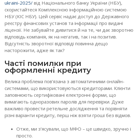
ukraini-2025/
від Національного банку України (НБУ),
скористайтеся Комплексною інформаційною системою
НБУ (КІС НБУ). Цей сервіс надає доступ до Державного
реєстру фінансових установ та інформації про видані
ліцензії. Не забувайте дивитися й на те, чи дає зворотню
відповідь компанія, як на негатив, так і на позитив.
Відсутність зворотної відповіді повинна дещо
насторожити, адже як так?
Часті помилки при
оформленні кредиту
Велика проблема пов’язана з автоматичними онлайн-
системами, що використовуються кредиторами. Клієнти
заповнюють сертифіковані електронні форми, що
вимагають одноразових паролів для перевірки. Дуже
важливо провести ретельне дослідження та порівняти
різні варіанти кредиту, перш ніж взяти гроші без відмов.
Отже, ми з’ясували, що МФО – це швидко, зручно і
просто.