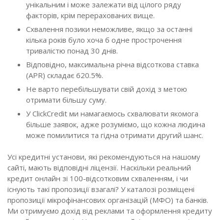
унікальним і може залежати від цілого ряду
факторів, крім перерахованих вище.
Схвалення позики неможливе, якщо за останні
кілька років було хоча б одне прострочення
тривалістю понад 30 днів.
Відповідно, максимальна річна відсоткова ставка
(APR) складає 620.5%.
Не варто перебільшувати свій дохід з метою
отримати більшу суму.
У ClickCredit ми намагаємось схвалювати якомога
більше заявок, адже розуміємо, що кожна людина
може помилитися та гідна отримати другий шанс.
Усі кредитні установи, які рекомендуються на нашому
сайті, мають відповідні ліцензії. Наскільки реальний
кредит онлайн зі 100-відсотковим схваленням, і чи
існують такі пропозиції взагалі? У каталозі розміщені
пропозиції мікрофінансових організацій (МФО) та банків.
Ми отримуємо дохід від реклами та оформлення кредиту