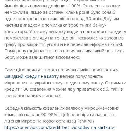
ймовірність відмови дорівнює 100%. Схвалення позики
неможливе, якщо за останні кілька років було хоча б
одне прострочення тривалістю понад 30 днів. Другим
частим випадком є ​​помилка співробітника банку-
кредитора. У такому випадку видача повторного кредиту
неможлива з огляду на те, що він несвоєчасно заповнив
графу про закриття угоди й не передав інформацію БКІ.
Тому репутація навіть того позичальника, який погасить
борг, може залишитися зіпсованою.
Саме цією лояльністю до позичальників і пояснюється
швидкий кредит на карту
велика популярність
мікропозик на українському кредитному ринку. Отримати
кредит 100 схвалення можна як у приватних осіб, так і в
спеціалізованих установах.
Середня кількість схвалених заявок у мікрофінансових
компаній складає 90-98%. Щоб перевірити наявність
ліцензії мікрофінансової організації (МФО)
https://onenvios.com/kredit-bez-vidsotkiv-na-kartku-v-