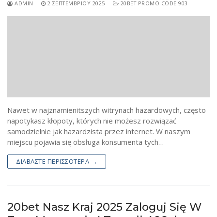
ADMIN
2 ΣΕΠΤΕΜΒΡΊΟΥ 2025
20BET PROMO CODE 903
Nawet w najznamienitszych witrynach hazardowych, często
napotykasz kłopoty, których nie możesz rozwiązać
samodzielnie jak hazardzista przez internet. W naszym
miejscu pojawia się obsługa konsumenta tych…
ΔΙΑΒΆΣΤΕ ΠΕΡΙΣΣΌΤΕΡΑ →
20bet Nasz Kraj 2025 Zaloguj Się W