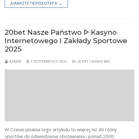
ΔΙΑΒΆΣΤΕ ΠΕΡΙΣΣΌΤΕΡΑ →
20bet Nasze Państwo ᐉ Kasyno
Internetowego I Zakłady Sportowe
2025
ADMIN
1 ΣΕΠΤΕΜΒΡΊΟΥ 2025
20 BET CASINO 800
W Czasie pisania tego artykułu to więcej niż 40 różny
sportów do odwiedzenia obstawiania i ponad 2000