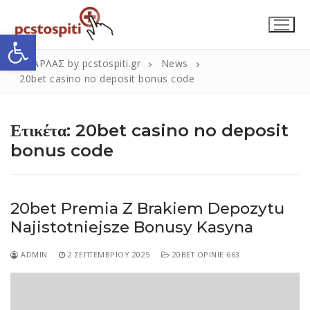
Μετάβαση
στο
Ανοίξτε τη γραμμή εργαλείων
περιεχόμενο
ΣΚΑΡΛΑΣ by pcstospiti.gr
News
20bet casino no deposit bonus code
Ετικέτα:
20bet casino no deposit
bonus code
Αναζήτηση
Submit
20bet Premia Z Brakiem Depozytu
για:
Najistotniejsze Bonusy Kasyna
ADMIN
2 ΣΕΠΤΕΜΒΡΊΟΥ 2025
20BET OPINIE 663
Η Εταιρεία
Επικοινωνία