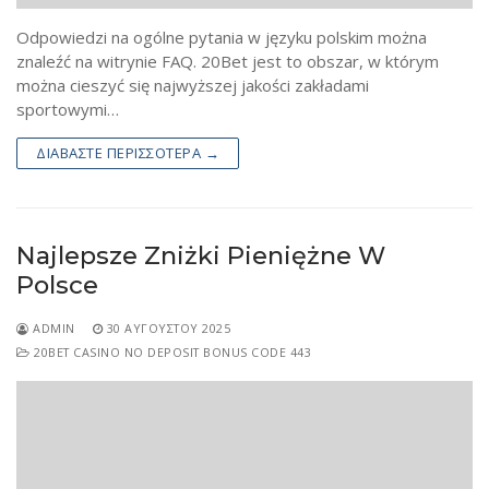
Odpowiedzi na ogólne pytania w języku polskim można
znaleźć na witrynie FAQ. 20Bet jest to obszar, w którym
można cieszyć się najwyższej jakości zakładami
sportowymi…
ΔΙΑΒΆΣΤΕ ΠΕΡΙΣΣΌΤΕΡΑ →
Najlepsze Zniżki Pieniężne W
Polsce
ADMIN
30 ΑΥΓΟΎΣΤΟΥ 2025
20BET CASINO NO DEPOSIT BONUS CODE 443