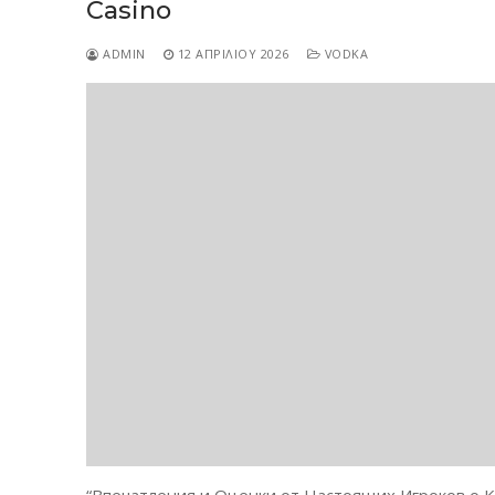
Casino
ADMIN
12 ΑΠΡΙΛΊΟΥ 2026
VODKA