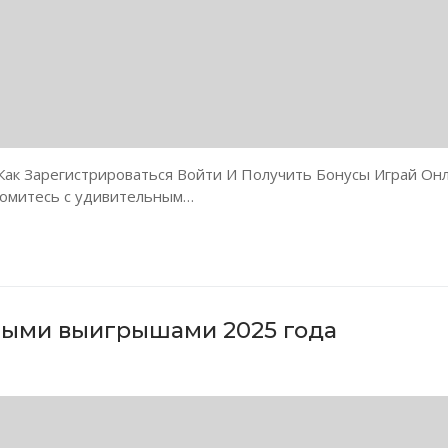
Как Зарегистрироваться Войти И Получить Бонусы Играй Он
комитесь с удивительным…
ными выигрышами 2025 года