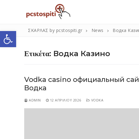
Μετάβαση
στο
περιεχόμενο
Ανοίξτε τη γραμμή εργαλείων
ΣΚΑΡΛΑΣ by pcstospiti.gr
News
Водка Кази
Ετικέτα:
Водка Казино
Vodka casino официальный сайт
Водка
Αναζήτηση
για:
ADMIN
12 ΑΠΡΙΛΊΟΥ 2026
VODKA
Η Εταιρεία
Επικοινωνία