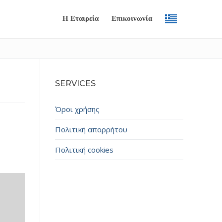
Η Εταιρεία
Επικοινωνία
SERVICES
Όροι χρήσης
Πολιτική απορρήτου
Πολιτική cookies
Submit