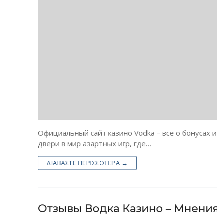
Официальный сайт казино Vodka – все о бонусах 
двери в мир азартных игр, где…
ΔΙΑΒΆΣΤΕ ΠΕΡΙΣΣΌΤΕΡΑ →
Отзывы Водка Казино – Мнения