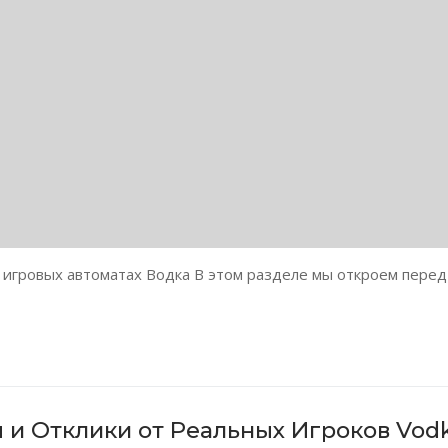
и игровых автоматах Водка В этом разделе мы откроем перед
 и Отклики от Реальных Игроков Vod