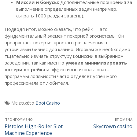
Миссии и бонусы:
Дополнительные поощрения за
выполнение определенных задач (например,
сыграть 1000 раздач за день).
Подводя итог, можно сказать, что рейк — это
фундаментальный элемент покерной экосистемы. Он
превращает покер из простого развлечения в
устойчивый бизнес для казино. Игрокам же необходимо
тщательно изучать структуру комиссии в выбранном
заведении, так как именно
умение минимизировать
потери от рейка
и эффективно использовать
программы лояльности часто отделяет успешного
профессионала от любителя.
Με ετικέτα
Booi Casino
Πλοήγηση
ΠΡΟΗΓΟΎΜΕΝΟ
ΕΠΌΜΕΝΑ
άρθρων
Pistolos High-Roller Slot
Skycrown casino
Προηγούμενο
Επόμενο
Machine Experience
άρθρο:
άρθρο: