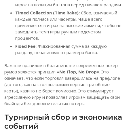
игрок на позиции баттона перед началом раздачи.
Timed Collection (Time Rake):
Сбор, взимаемый
каждые полчаса или час игры. Чаще всего
применяется в играх на высокие лимиты, чтобы не
замедлять темп игры ручным подсчетом
процентов.
Fixed Fee:
Фиксированная сумма за каждую
раздачу, независимо от размера банка.
Важным правилом в большинстве современных покер-
румов является принцип
«No Flop, No Drop»
. Это
означает, что если торговля завершилась на префлопе
(до того, как на стол выложили первые три общие
карты), казино не берет комиссию. Это стимулирует
агрессивную игру и позволяет игрокам защищать свои
блайнды без дополнительных потерь.
Турнирный сбор и экономика
событий