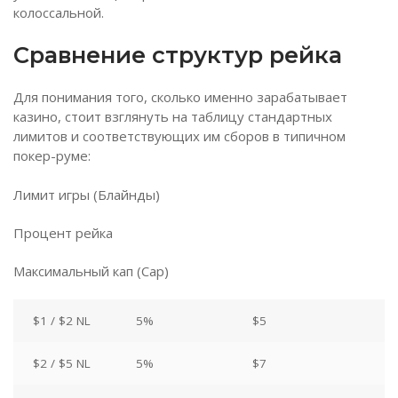
колоссальной.
Сравнение структур рейка
Для понимания того, сколько именно зарабатывает
казино, стоит взглянуть на таблицу стандартных
лимитов и соответствующих им сборов в типичном
покер-руме:
Лимит игры (Блайнды)
Процент рейка
Максимальный кап (Cap)
$1 / $2 NL
5%
$5
$2 / $5 NL
5%
$7