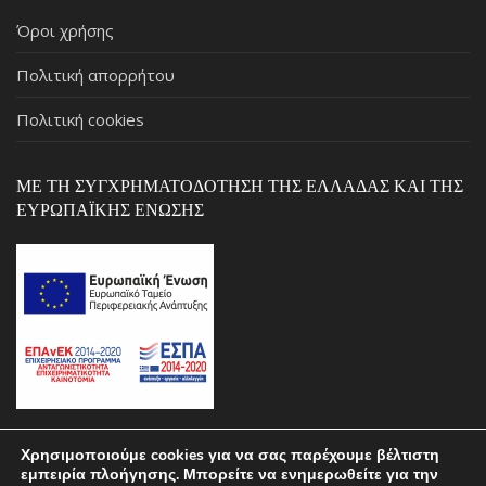
Όροι χρήσης
Πολιτική απορρήτου
Πολιτική cookies
ΜΕ ΤΗ ΣΥΓΧΡΗΜΑΤΟΔΌΤΗΣΗ ΤΗΣ ΕΛΛΆΔΑΣ ΚΑΙ ΤΗΣ
ΕΥΡΩΠΑΪΚΉΣ ΈΝΩΣΗΣ
Χρησιμοποιούμε cookies για να σας παρέχουμε βέλτιστη
εμπειρία πλοήγησης. Μπορείτε να ενημερωθείτε για την