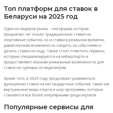
Топ платформ для ставок в
Беларуси на 2025 год
Один из лидеров рынка – платформа, которая
предлагает не только традиционные ставки на
спортивные события, но и ставки в реальном времени,
давая игрокам возможность следить за событиями и
делать ставки на ходу. Также стоит отметить сервисы,
которые специализируются на киберспорте и
предоставляют игрокам уникальные возможности для
ставок на турниры по видеоиграм.
Кроме того, в 2025 году продолжает развиваться
функционал ставок на нестандартные события, такие как
виртуальные виды спорта и шоу-программы, которые
становятся всё более популярными среди игроков.
Популярные сервисы для