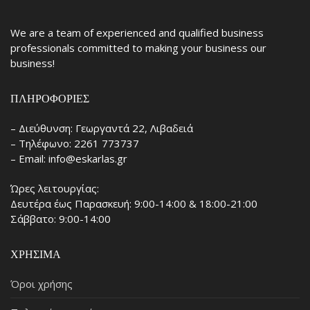
We are a team of experienced and qualified business
professionals committed to making your business our
business!
ΠΛΗΡΟΦΟΡΊΕΣ
– Διεύθυνση: Γεωργαντά 22, Λιβαδειά
– Τηλέφωνο: 2261 773737
– Email: info@eskarlas.gr
Ώρες λειτουργίας:
Δευτέρα έως Παρασκευή: 9:00-14:00 & 18:00-21:00
Σάββατο: 9:00-14:00
ΧΡΉΣΙΜΑ
Όροι χρήσης