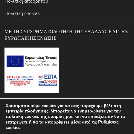
Πολιτική απορρήτου
Πολιτική cookies
ΜΕ ΤΗ ΣΥΓΧΡΗΜΑΤΟΔΌΤΗΣΗ ΤΗΣ ΕΛΛΆΔΑΣ ΚΑΙ ΤΗΣ
ΕΥΡΩΠΑΪΚΉΣ ΈΝΩΣΗΣ
Χρησιμοποιούμε cookies για να σας παρέχουμε βέλτιστη
εμπειρία πλοήγησης. Μπορείτε να ενημερωθείτε για την
Copyright © 2026 ΣΚΑΡΛΑΣ by pcstospiti.gr – Powered by
πολιτική cookies της εταιρίας μας και να επιλέξετε αν θα τα
Ρυθμίσεις
επιτρέψετε ή θα τα απορρίψετε μέσα από τις
MALCON.TECH
cookies.