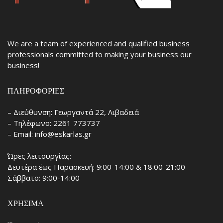
We are a team of experienced and qualified business
professionals committed to making your business our
business!
ΠΛΗΡΟΦΟΡΊΕΣ
– Διεύθυνση: Γεωργαντά 22, Λιβαδειά
– Τηλέφωνο: 2261 773737
– Email: info@eskarlas.gr
Ώρες λειτουργίας:
Δευτέρα έως Παρασκευή: 9:00-14:00 & 18:00-21:00
Σάββατο: 9:00-14:00
ΧΡΉΣΙΜΑ