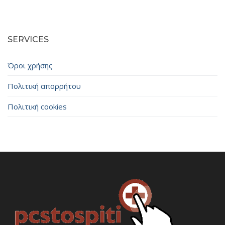
SERVICES
Όροι χρήσης
Πολιτική απορρήτου
Πολιτική cookies