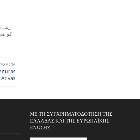
ریئل 
کو ضرو
ΕΠΌΜΕΝΑ
eguras
Ativas
ΜΕ ΤΗ ΣΥΓΧΡΗΜΑΤΟΔΌΤΗΣΗ ΤΗΣ
ΕΛΛΆΔΑΣ ΚΑΙ ΤΗΣ ΕΥΡΩΠΑΪΚΉΣ
ΈΝΩΣΗΣ