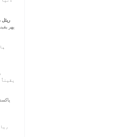
ریئل م
پھر یقی
پاک
ہ
ر
یقیناً 
پاکست
ریال