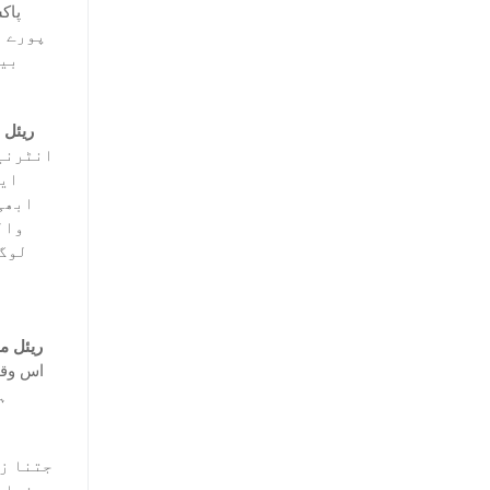
پاک
بیل
ریئل 
انٹرنیش
ایک
ابھی
وال
لوگو
ریئل م
اس وقت
ہی
جتنا زی
دنیا س