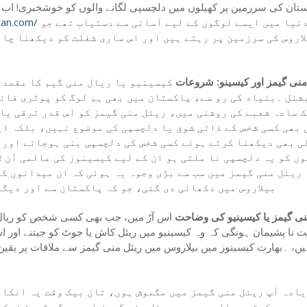
ستان کی سرزمین پر کھیلوں میں دلچسپی لگانے والوں کو خوشخبری! اب اپن
پورے دنیا میں ایسے لوگوں کے لیے آسانی سے دستیاب تھے جو
tan.com/
اروس کی سرزمین پر رہتے ہیں اور اس ساری شغلت کو دیکھنا چاہ
منی گیمز اور کیسینو: شروعات
کیسینیو یا ریال منی گیم کا مقصد 
نل ۔بنیاد کی رو سے، پاکستان میں بھی ہم لوگ کو پوٹری فائ
 سادہ شعبے کی روشنی میں، ریئل منی گیمز کو اس قدر ترقی یا
 بھی کسی شخص کے ذاتی شوق یا دلچسپی کی موضوع نہیں، بلکہ ا
ی بھی دیکھنا کرتے ہوئے کسی شخص کی دلچسپی بنی ہوجائے اور 
ں کو یہ دلچسپی نا ملتی ہو ان کے لیے کیسینوز کی عالمی آن ل
ریئل منی گیمز میں سب سے بڑی وجوہ یہ ہوئی کہ ان میدانوں کی
بیلاروس میں دکھائی دی گئی، جو کہ پاکستان سے اور دیگر
نی گیمز یا کیسینیو کی وضاحت
اس آڑ میں، جب بھی کسی شخص کو ریال 
 نا پشیمان ہونگی کہ وہ کیسینیو میں ریئل کاش یا جوٹ کو جیتنے اور
ں، ۔بھارت کیسینوز میں بیلاروس میں ریئل منی گیمز سے ملاقات پر یقین
ادہ آپ ریئل منی گیمز میں مگموش ہوں، تان بیک وقت یہ انکار
ے دور کرتے ۔حالی ہی میں ریئل منی گیمز اور دیگر ٹیسٹ فیکا