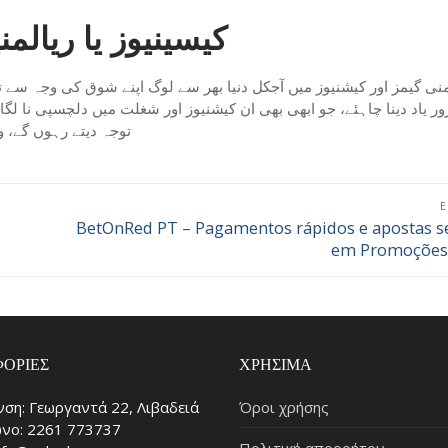
کیسینیوز یا ریالم
منی گیمز اور کیشنیوز میں آجکل دنیا بھر سے لوگ اپنے شوق کی وجہ سے ت
ر یاد دینا چاہئے، جو ابھی بھی ان کیشنیوز اور شغلت میں دلچسپی نا لگا
توجہ دیتے رہوں گے،
BetOnRed PT – Pagamentos rápidos e apostas s
Επόμενο
em Promoções 
άρθρο:
ΟΡΊΕΣ
ΧΡΉΣΙΜΑ
νση: Γεωργαντά 22, Λιβαδειά
Όροι χρήσης
νο: 2261 773737
Πολιτική απορρήτου