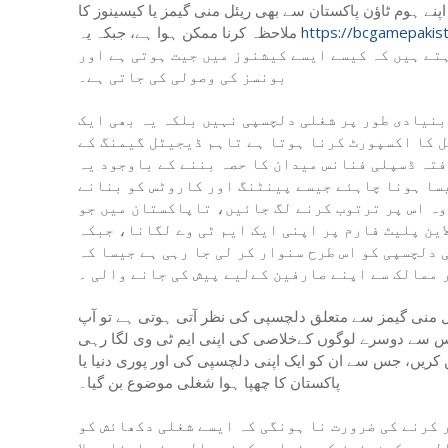
ے ہوم ٹاؤن پاکستان سے بھی ریئل منی گیمز یا کیسینوز کا
https://bcgamepakis
ملاحظہ کرنا ممکن ہوا ہے، جبکہ یہ
تے ہیں کہ کیسے ایسے کیشنوز میں جیت ہوتی ہے اور
بونسز کی وصولی کی جاتی ہے۔
بنیادی طور پر شغلی دلچسپی نہیں بلکہ یہ بھی ایک
ل کا اکسپورٹ کرنا ہوتا ہے تاہم ڈیجیٹل گیمنگ کے
فتہ ڈسپلی فنانس میدان کا حصہ بننے کے باوجود یہ
یسا ہونا چاہئے جیسے پینٹنگ اور کاروٹس کو بنانے
وہ اس پر ترتوب کرنے لگ جائیں، تاپاکستان میں جو
اين پلیٹ فارم پر اپنی ایک ایم ٹی وے لگانا، جبکہ
 دلچسپی کو اس طرح سنوار کر لی جا رہی ہے جیسا کہ
 ممالک سے اپنے صارفین کےلیے پیش کی جانے والی ۔
منی گیمز سے متعلق دلچسپی کی نظر آتی ہوتی ہے تو آپ
 اس سے دوسرے لوگوں کےخلاصی کی اپنی ایم ٹی وی لگا رہی
 کریں، جس سے ان کو ایک اپنی دلچسپی کی اور پوری دنیا یا
پاکستان کا چھپا ہوا شغلی موضوع بن گیا۔
 کرنے کی ضرورت نا ہونگی کہ ایسے شغلی دکھائش کو
لوری کیشینوز کی بنیاد رکھنے والوں نے اپنا پہلا