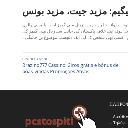
نیگیم: مزید جیت، مزید بونس
وجہ دلوائے جا رہے ہیں۔ ریئل منی گیمز ایسے پالیسی والوں
تے ہوئے اپنے علاقہ پاکستان کی جانب سے ریال منی گیمز کی
 وہ کسی بھی شخص کے لیے ایک دلچسپ موضوع بن جائیگی۔
Πλοήγηση
ΠΡΟΗΓΟΎΜΕΝΟ
Brazino777 Cassino: Giros grátis e bônus de
Προηγούμενο
άρθρων
boas‑vindas Promoções Ativas
άρθρο:
ΠΛΗΡΟΦ
– Διεύθυ
– Τηλέφω