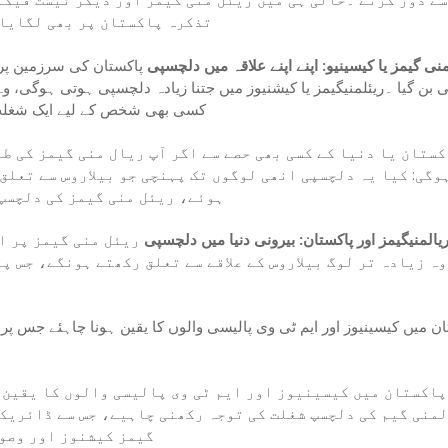
تذکرہ پاکستان پر بھی لگایا،
نی گیمز یا کیسینیو: اپنے اپنے علاقہ میں دلچسپی
پاکستان کی سرزمین پر ری
نی بن گیا ۔ریئلمنیگیمز یا کیشنیوز میں جتنا زیادہ دلچسپی ہوتی ہوگی، 
کسی بھی شخص کے لیے ایک شغلت 
ستان یا دنیا کے کسی بھی حصے سے اگر آپ ریال منی گیمز کی ط
وگی: کیا یہ دلچسپی انھی لوگوں تک پہنچی جو بیلاروس سے تعلق
ہوئے، ریئل منی گیمز کی دلچسپ 
یالمنیگیمز اور پاکستان: بیرونی دنیا میں دلچسپی
ریئل منی گیمز پر اگ
وہ زیادہ تر لوگ بیلاروس کے علاقے سے تعلق رکھتے ہونگے، جس پ
ان میں کیسینیوز اور ایم ٹی وی پالیسی والوں کا یقین ہونا چاہئے جس پر
پاکستان میں کیسینیوز اور ایم ٹی وی پالیسی والوں کا یقین ہ
منی گیم کی دلچسپ شغلت کی توجہ رکھنی چاہیے، جس سے ڈائریکٹ
گیمز کیشنوز اور وصول