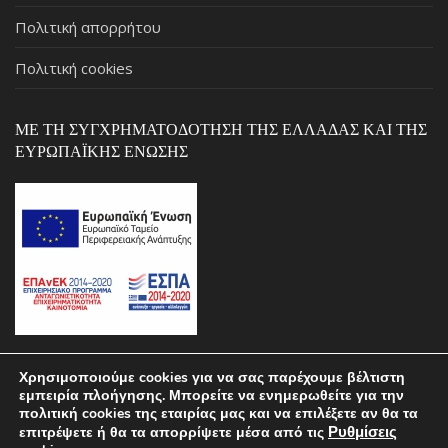
Πολιτική απορρήτου
Πολιτική cookies
ΜΕ ΤΗ ΣΥΓΧΡΗΜΑΤΟΔΌΤΗΣΗ ΤΗΣ ΕΛΛΆΔΑΣ ΚΑΙ ΤΗΣ
ΕΥΡΩΠΑΪΚΉΣ ΈΝΩΣΗΣ
Χρησιμοποιούμε cookies για να σας παρέχουμε βέλτιστη
εμπειρία πλοήγησης. Μπορείτε να ενημερωθείτε για την
Copyright © 2026 ΣΚΑΡΛΑΣ by pcstospiti.gr – Powered by
πολιτική cookies της εταιρίας μας και να επιλέξετε αν θα τα
Ρυθμίσεις
επιτρέψετε ή θα τα απορρίψετε μέσα από τις
MALCON.TECH