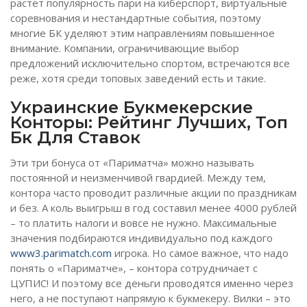
растет популярность пари на киберспорт, виртуальные
соревнования и нестандартные события, поэтому
многие БК уделяют этим направлениям повышенное
внимание. Компании, ограничивающие выбор
предложений исключительно спортом, встречаются все
реже, хотя среди топовых заведений есть и такие.
Украинские Букмекерские
Конторы: Рейтинг Лучших, Топ
Бк Для Ставок
Эти три бонуса от «Париматча» можно называть
постоянной и неизменчивой гвардией. Между тем,
контора часто проводит различные акции по праздникам
и без. А коль выигрыш в год составил менее 4000 рублей
– то платить налоги и вовсе не нужно. Максимальные
значения подбираются индивидуально под каждого
www3.parimatch.com
игрока. Но самое важное, что надо
понять о «Париматче», – контора сотрудничает с
ЦУПИС! И поэтому все деньги проводятся именно через
него, а не поступают напрямую к букмекеру. Вилки – это