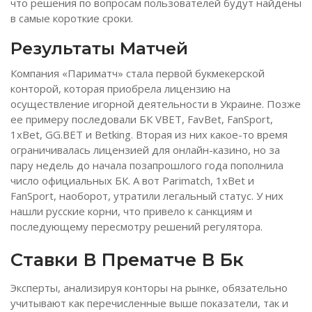
что решения по вопросам пользователей будут найдены
в самые короткие сроки.
Результаты Матчей
Компания «Париматч» стала первой букмекерской
конторой, которая приобрела лицензию на
осуществление игорной деятельности в Украине. Позже
ее примеру последовали БК VBET, FavBet, FanSport,
1xBet, GG.BET и Betking. Вторая из них какое-то время
ограничивалась лицензией для онлайн-казино, но за
пару недель до начала позапрошлого года пополнила
число официальных БК. А вот Parimatch, 1xBet и
FanSport, наоборот, утратили легальный статус. У них
нашли русские корни, что привело к санкциям и
последующему пересмотру решений регулятора.
Ставки В Прематче В Бк
Эксперты, анализируя конторы на рынке, обязательно
учитывают как перечисленные выше показатели, так и