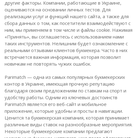
другие факторы. Компании, работающие в Украине,
оцениваются на основании личных тестов. Для
реализации услуг и функций нашего сайта, а также для
сбора данных о том, как посетители взаимодействуют с
ним, мы применяем в том числе и файлы cookie. Нажимая
«Принять», вы соглашаетесь с использованием нами
таких инструментов. Нелишним будет ознакомление с
реальными отзывами клиентов букмекера. Часто в них
встречается важная информация, которая позволит
новичкам не повторять чужих ошибок.
Parimatch — одна из самых популярных букмекерских
контор в Украине, имеющая прочную репутацию
благодаря своим предложениям по ставкам на спорт и
удобству работы. Одним из ключевых достоинств
Parimatch является его веб-сайт и мобильное
приложение, которые удобны и просты в навигации.
Ценится та букмекерская компания, которая принимает
различные виды ставок на разнообразные мероприятия.
Некоторые букмекерские компании предлагают
уникальные функции, например, уже после оформления